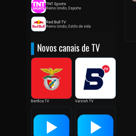
TNT Sports
Camarões
Reino Unido, Esporte
Camboja
Red Bull TV
Canadá
Reino Unido, Estilo de vida
Catar
Cazaquistão
Novos canais de TV
Chade
Chile
China
Chipre
Cingapura
Colômbia
Coreia do Norte
Benfica TV
Varzish TV
Coreia do Sul
Costa do Marfim
Costa Rica
Croácia
Cuba