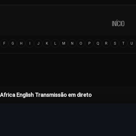
INÍCIO
F
G
H
I
J
K
L
M
N
O
P
Q
R
S
T
U
Africa English Transmissão em direto