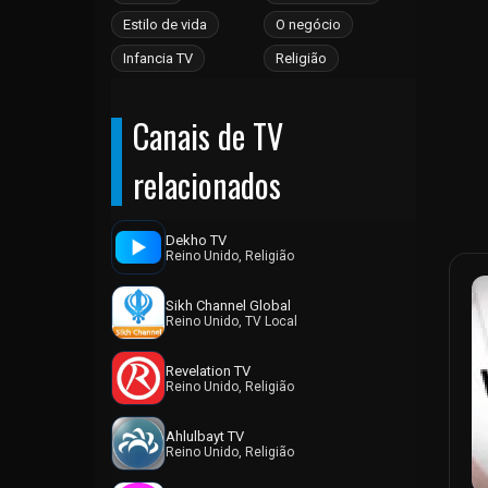
Bangladesh
Estilo de vida
O negócio
Barbados
Infancia TV
Religião
Barém
Belarus
Bélgica
Canais de TV
Belize
relacionados
Benin
Bermudas
Bolívia
Dekho TV
Reino Unido, Religião
Bósnia e Herzegovina
Botsuana
Sikh Channel Global
Brasil
Reino Unido, TV Local
Brunei
Revelation TV
Bulgária
Reino Unido, Religião
Burkina Faso
Burundi
Ahlulbayt TV
Reino Unido, Religião
Butão
Cabo Verde