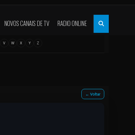
NOVOS CANAIS DE TV
RADIO ONLINE
V
W
X
Y
Z
← Voltar