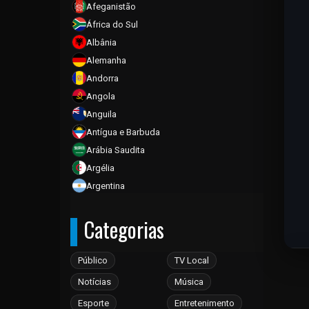
Afeganistão
África do Sul
Albânia
Alemanha
Andorra
Angola
Anguila
Antígua e Barbuda
Arábia Saudita
Argélia
Argentina
Armênia
Categorias
Aruba
Austrália
Áustria
Público
TV Local
Azerbaijão
Notícias
Música
Bahamas
Esporte
Entretenimento