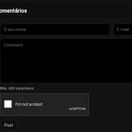
diversificada de conteudos. Desde programa
omentários
do continente a programas de entretenimento g
VoxAfrica oferece uma alternativa refrescant
principais meios de comunicacao social. Ao a
VoxAfrica tem como objetivo contrabalancar 
mais matizada e autentica do continente.
Alem disso, a dedicacao da VoxAfrica a pro
papel vital na promocao do talento e da cria
aspirantes a realizadores, produtores e arti
mediatica africana vibrante e prospera. Atrave
VoxAfrica deu a inumeras pessoas a possibili
para o crescimento e desenvolvimento geral do
O impacto da VoxAfrica vai para alem de ser 
Máx. 600 caracteres.
plataforma multimedia global independente 
abracar a tecnologia e a era digital, a VoxA
comunicacao social para reformular percepco
em linha, do envolvimento nas redes sociais e
comunidade dinamica que participa ativament
Post
Em conclusao, a VoxAfrica revolucionou a f