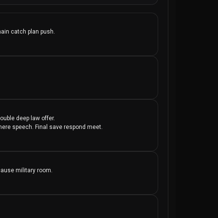
no, independente e bilingue, a VoxAfrica deu passos
undo tem de Africa. Atraves da sua inovadora abordagem
eral, a producao televisiva e a emissao, a VoxAfrica
main catch plan push.
os talentos, historias e realizacoes do continente. Ao
e visualizacao de televisao online, a VoxAfrica
rando as barreiras linguisticas e promovendo a
e apenas um canal de televisao; e uma forca poderosa
criar uma imagem real e positiva de Africa.
uble deep law offer.

e there speech. Final save respond meet.
cause military room.