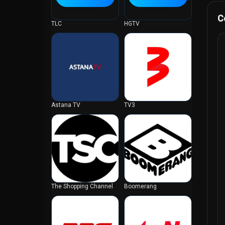
Dinamarca
C
Djibuti
TLC
HGTV
EAU
Egito
Equador
Eritréia
Escócia
Eslováquia
Astana TV
TV3
Eslovênia
Espanha
Estados Unidos
Estónia
Eswatini
Etiópia
The Shopping Channel
Boomerang
Fiji
Filipinas
Finlândia