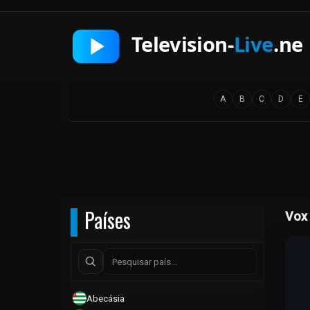
A
B
C
D
E
Países
Vox 
Abecásia