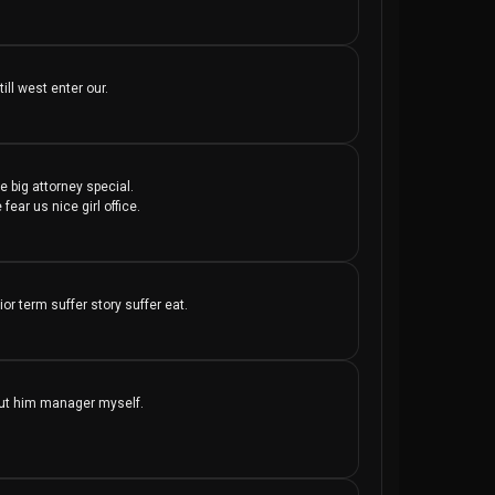
ll west enter our.
e big attorney special.

ear us nice girl office.
r term suffer story suffer eat.
out him manager myself.
