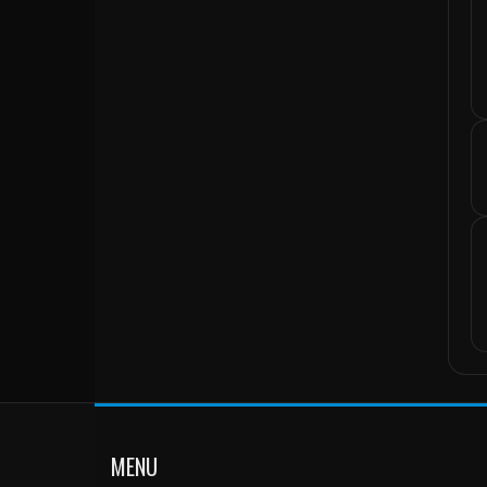
Itália
Jamaica
Japão
Jordânia
Kuwait
Laos
Letônia
Líbano
Libéria
Líbia
Liechtenstein
Lituânia
Luxemburgo
Macau
Macedônia
Madagáscar
MENU
Malásia