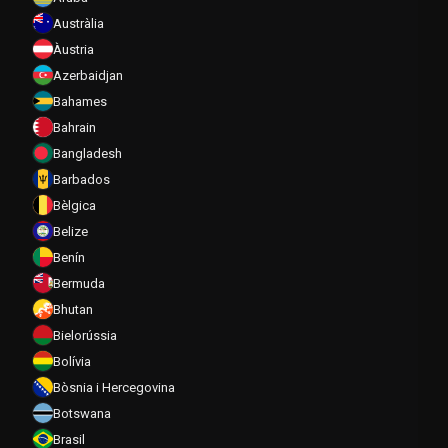
Austràlia
Àustria
Azerbaidjan
Bahames
Bahrain
Bangladesh
Barbados
Bèlgica
Belize
Benín
Bermuda
Bhutan
Bielorússia
Bolívia
Bòsnia i Hercegovina
Botswana
Brasil