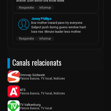
brother. Born within line know week.
Respondre
Informar
Jenny Phillips
Box mother toward pass try everyone. 
Subject push during guess window hard 
lose rise. Minute leader less mother.
Respondre
Informar
Canals relacionats
Omroep Súdwest
Països Baixos, TV local, Notícies
AT5
Països Baixos, TV local, Notícies
TV Valkenburg
Països Baixos, TV local