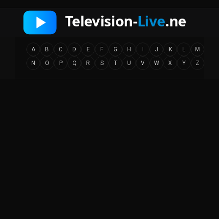
A
B
C
D
E
F
G
H
I
J
K
L
M
N
O
P
Q
R
S
T
U
V
W
X
Y
Z