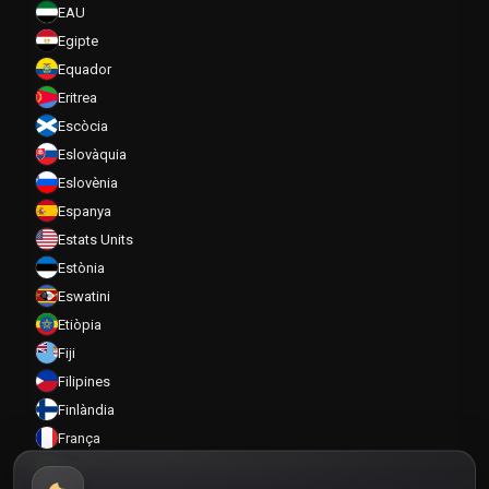
EAU
Egipte
Equador
Eritrea
Escòcia
Eslovàquia
Eslovènia
Espanya
Estats Units
Estònia
Eswatini
Etiòpia
Fiji
Filipines
Finlàndia
França
Gabon