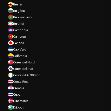
Brunei
Bulgària
Burkina Faso
Burundi
Cambodja
Camerun
Canadà
Cap Verd
Colòmbia
Corea del Nord
Corea del Sud
Costa d&#039;Ivori
Costa Rica
Croàcia
Cuba
Dinamarca
Djibouti