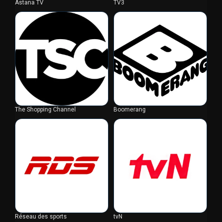
Astana TV
TV3
The Shopping Channel
Boomerang
Réseau des sports
tvN