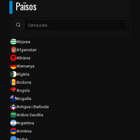
Països
Abjasia
Afganistan
Albània
Alemanya
Algèria
Andorra
Angola
Anguilla
Antigua i Barbuda
Aràbia Saudita
Argentina
Armènia
Aruba