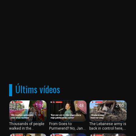
notícies al vostre temps i al vostre dispositiu preferit, ja
sigui un televisor, una tauleta o un telèfon intel·ligent. Això
ofereix flexibilitat i comoditat perquè pugueu estar sempre
informat, siguis on siguis.
El NOS News és conegut pels seus informes fiables i
objectius. Els periodistes i periodistes de NOS Journaal
s'esforcen per presentar les notícies d'una manera real i
imparcial. Es prenen el temps per explicar esdeveniments
importants i proporcionar informació de context i
antecedents per donar una imatge completa.
A més de les notícies diàries, NOS també ofereix emissions
especials, com ara NOS News on 1, que aprofundeixen en
Últims vídeos
temes importants. Aquests programes ofereixen
profunditat i anàlisi de les notícies, donant als espectadors
una comprensió més profunda de les històries i
1:14
1:48
2:00
esdeveniments subjacents.
El NOS News no només és una font de notícies, sinó també
Thousands of people
From Goes to
The Lebanese army is
una eina important per a la ciutadania i el compromís cívic.
walked in the
Purmerend? No, Jan
back in control here,
Et permet entendre millor el món que t'envolta i formar les
WorldPride March
Smit celebrates
but Israel is still close