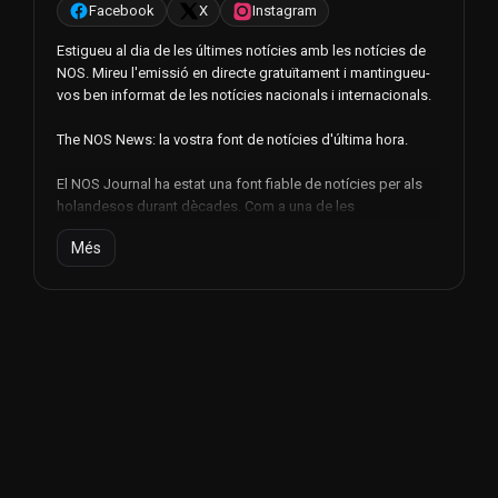
Facebook
X
Instagram
Estigueu al dia de les últimes notícies amb les notícies de
NOS. Mireu l'emissió en directe gratuïtament i mantingueu-
vos ben informat de les notícies nacionals i internacionals.
The NOS News: la vostra font de notícies d'última hora.
El NOS Journal ha estat una font fiable de notícies per als
holandesos durant dècades. Com a una de les
organitzacions de notícies més conegudes i respectades
Més
dels Països Baixos, NOS Journaal ofereix una visió diària de
les últimes notícies, tant a nivell nacional com internacional.
Amb NOS Journaal, us manteniu informat sobre
esdeveniments importants, novetats i actualitat que afecten
el nostre país i el món. Tant si es tracta de política,
economia, cultura, esports o altres temes, NOS Journaal
s'assegura que estigui ben informat.
Una de les millors maneres de seguir NOS Journaal és la
transmissió en directe. Amb la possibilitat de veure la
transmissió en directe de forma gratuïta, podeu seguir les