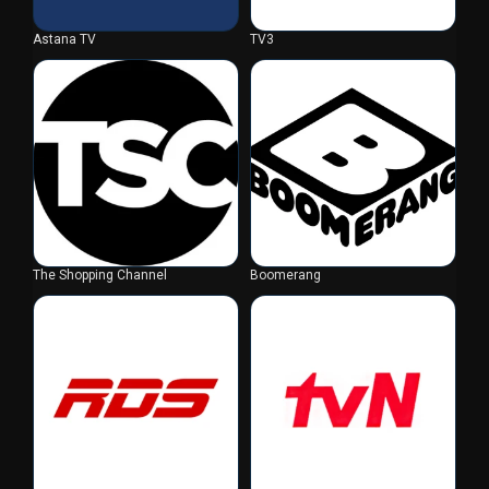
Astana TV
TV3
The Shopping Channel
Boomerang