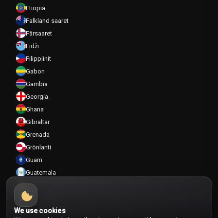
Etiopia
Falkland saaret
Färsaaret
Fidži
Filippiinit
Gabon
Gambia
Georgia
Ghana
Gibraltar
Grenada
Grönlanti
Guam
Guatemala
Guinea
Guinea-Bissau
Guyana
We use cookies