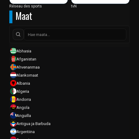
Réseau des sports
tvN
Maat
Abhasia
Afganistan
Ahvenanmaa
Alankomaat
Albania
Algeria
Andorra
Angola
Anguilla
Antigua ja Barbuda
Argentiina