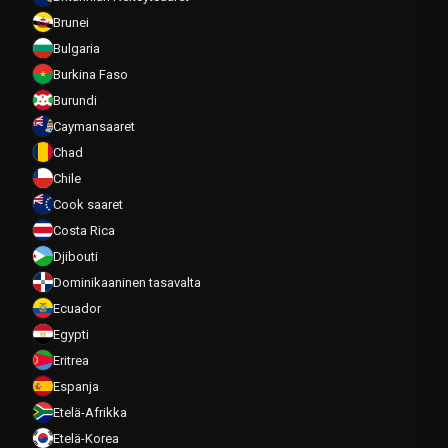
Brunei
Bulgaria
Burkina Faso
Burundi
Caymansaaret
Chad
Chile
Cook saaret
Costa Rica
Djibouti
Dominikaaninen tasavalta
Ecuador
Egypti
Eritrea
Espanja
Etelä-Afrikka
Etelä-Korea