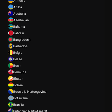
Armenia
Aruba
Australia
Azerbaijan
Bahama
Bahrain
Bangladesh
Barbados
Belgia
Belize
Benin
Bermuda
Bhutan
Bolivia
Bosnia ja Hertsegovina
Botswana
Brasilia
Britannian Neitsytsaaret