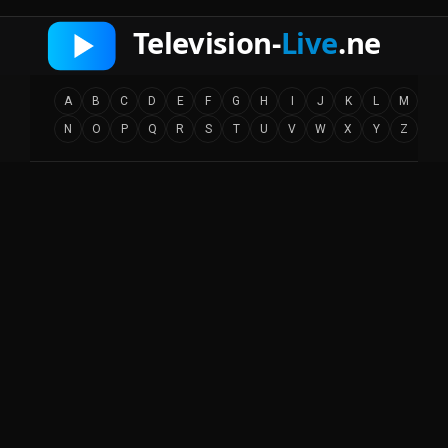
A
B
C
D
E
F
G
H
I
J
K
L
M
N
O
P
Q
R
S
T
U
V
W
X
Y
Z