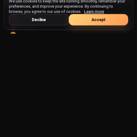
We use cookies to keep the site running smoothly, remember your
Haiti
preferences, and improve your experience. By continuing to
Honduras
browse, you agree to our use of cookies.
Learn more
Hong Kong
Decline
Accept
Indonesia
Intia
Irak
Iran
Irlanti
Islanti
Israel
Italia
Itävalta
Jamaika
Japani
Jemen
Jordan
Kambodza