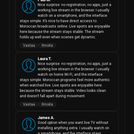
Nice surprise: no registration, no apps, just a 
working live stream in the browser. I usually 
watch on a smartphone, and the interface 
stays simple. It’s nice to have direct access to 
Moroccan broadcasts online. Live sports are enjoyable 
here because the stream stays stable. The stream 
holds up well even when scenes get dynamic.
Vastaa
Ilmoita
Laura T.
Nice surprise: no registration, no apps, just a 
working live stream in the browser. I usually 
watch on home Wi‑Fi, and the interface 
stays simple. Moroccan programs feel more authentic 
when watched live. Live sports are enjoyable here 
because the stream stays stable. Video looks clean 
and doesn’t fall apart during movement.
Vastaa
Ilmoita
James A.
Good option when you want live TV without 
installing anything extra. I usually watch on 
a smartphone, and the interface stays 