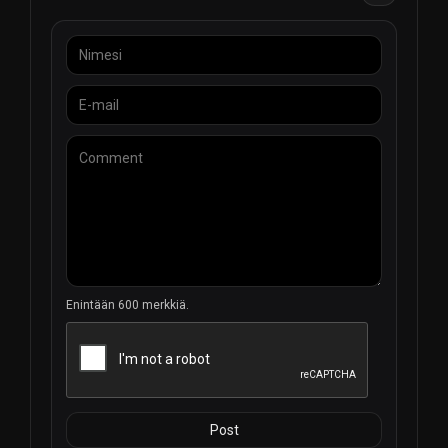
ja se on kanava, joka todella juhlistaa urheiluhenkeä.
Enintään 600 merkkiä.
Post