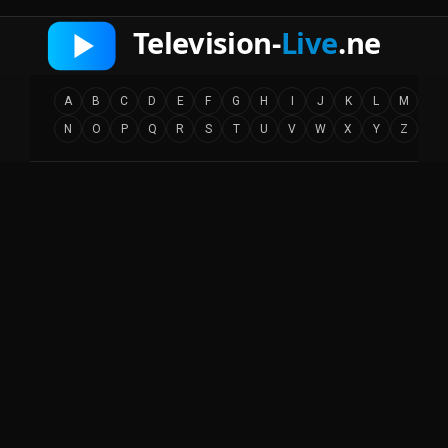
A
B
C
D
E
F
G
H
I
J
K
L
M
N
O
P
Q
R
S
T
U
V
W
X
Y
Z