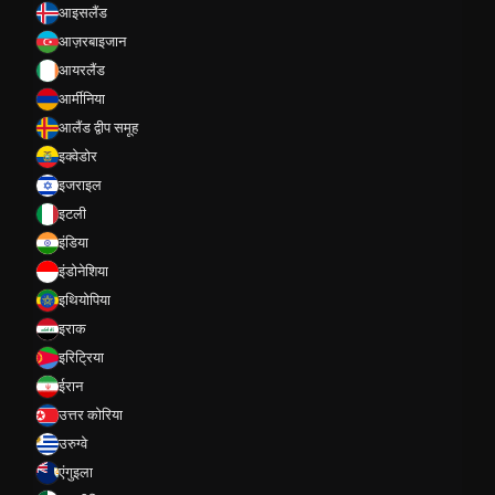
आइसलैंड
आज़रबाइजान
आयरलैंड
आर्मीनिया
आलैंड द्वीप समूह
इक्वेडोर
इजराइल
इटली
इंडिया
इंडोनेशिया
इथियोपिया
इराक
इरिट्रिया
ईरान
उत्तर कोरिया
उरुग्वे
एंगुइला