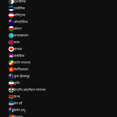
एलजीरिया
एस्तोनिया
ऑस्ट्रिया
ऑस्ट्रेलिया
ओमान
कजाखस्तान
कतर
कनाडा
कंबोडिया
कांगो गणराज्य
किर्गिज़स्तान
कुक द्वीपसमूह
कुवैट
केंद्रीय अफ्रीकन गणराज्य
केन्या
केप वर्दे
केमैन टापू
कैमरून