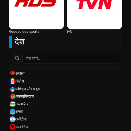
Réseau des sports
tvN
देश
अंगोला
अंडोरा
अंतिगुया और बार्बूडा
अफ़ग़ानिस्तान
अब्खाज़िया
अरूबा
अर्जेंटीना
अल्बानिया