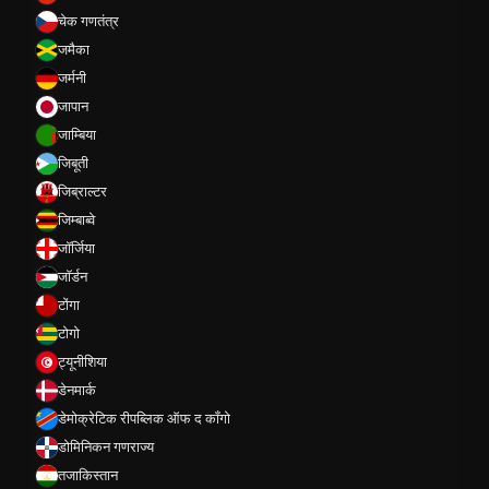
चेक गणतंत्र
जमैका
जर्मनी
जापान
जाम्बिया
जिबूती
जिब्राल्टर
जिम्बाब्वे
जॉर्जिया
जॉर्डन
टोंगा
टोगो
ट्यूनीशिया
डेनमार्क
डेमोक्रेटिक रीपब्लिक ऑफ द कॉंगो
डोमिनिकन गणराज्य
तजाकिस्तान