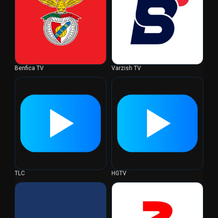
Benfica TV
Varzish TV
TLC
HGTV