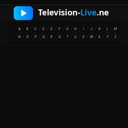
A
B
C
D
E
F
G
H
I
J
K
L
M
N
O
P
Q
R
S
T
U
V
W
X
Y
Z