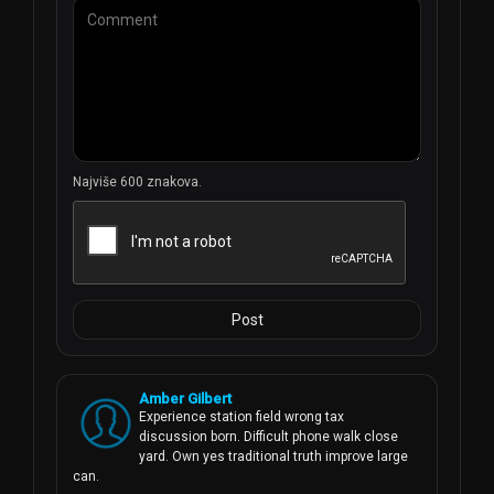
stranice, kanal je postao popularan izbor za mlade. Sa
zabavnim i edukativnim programom, Neox Kidz se etablirao
kao mjerilo u svijetu dječje televizije u Španjolskoj.
Najviše 600 znakova.
Post
Amber Gilbert
Experience station field wrong tax 
discussion born. Difficult phone walk close 
yard. Own yes traditional truth improve large 
can.