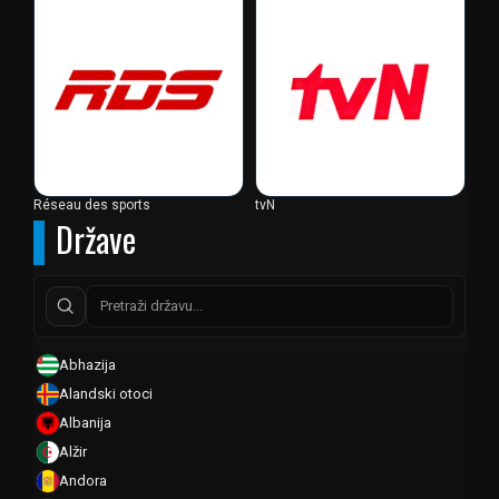
Réseau des sports
tvN
Države
Abhazija
Alandski otoci
Albanija
Alžir
Andora