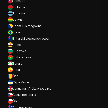
Bermuda
Bjelorusija
Bocvana
Bolivija
Bosna i Hercegovina
Brazil
Britanski djevičanski otoci
Brunei
Bugarska
Burkina Faso
Burundi
Butan
Čad
Cape Verde
Centralna Afrička Republika
Češka Republika
Čile
Cookovi otoci