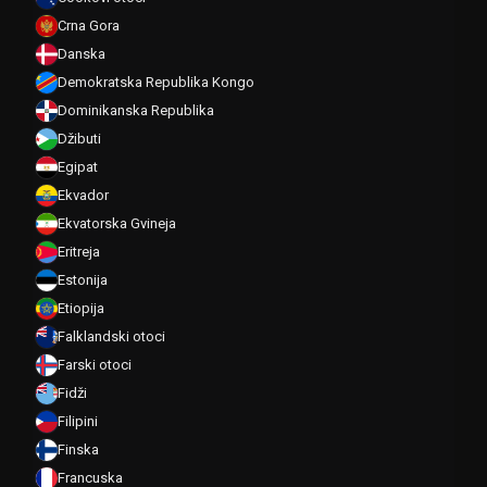
Crna Gora
Danska
Demokratska Republika Kongo
Dominikanska Republika
Džibuti
Egipat
Ekvador
Ekvatorska Gvineja
Eritreja
Estonija
Etiopija
Falklandski otoci
Farski otoci
Fidži
Filipini
Finska
Francuska