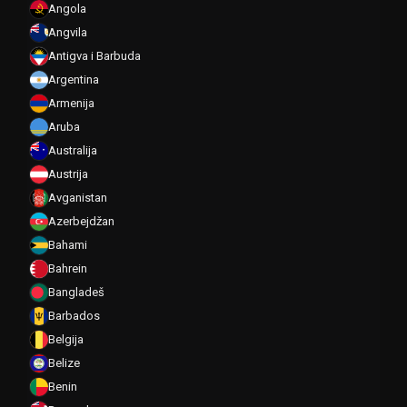
Angola
Angvila
Antigva i Barbuda
Argentina
Armenija
Aruba
Australija
Austrija
Avganistan
Azerbejdžan
Bahami
Bahrein
Bangladeš
Barbados
Belgija
Belize
Benin