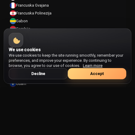
Francuska Gvajana
Francuska Polinezija
Gabon
Gambija
Gana
Gibraltar
We use cookies
Grčka
We use cookies to keep the site running smoothly, remember your
Grenada
preferences, and improve your experience. By continuing to
browse, you agree to our use of cookies.
Learn more
Grenland
Decline
Accept
Gruzija
Guam
Gvajana
Gvatemala
Gvineja
Gvineja Bisau
Haiti
Honduras