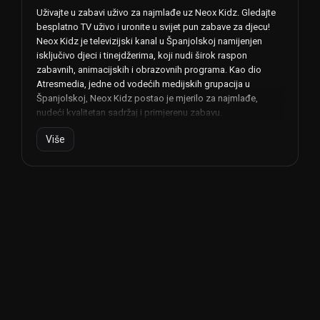
Uživajte u zabavi uživo za najmlađe uz Neox Kidz. Gledajte
besplatno TV uživo i uronite u svijet pun zabave za djecu!
Neox Kidz je televizijski kanal u Španjolskoj namijenjen
isključivo djeci i tinejdžerima, koji nudi širok raspon
zabavnih, animacijskih i obrazovnih programa. Kao dio
Atresmedia, jedne od vodećih medijskih grupacija u
Španjolskoj, Neox Kidz postao je mjerilo za najmlađe,
nudeći kvalitetan sadržaj i primjerenu zabavu.
Više
Neox Kidz se emitira uživo 24 sata dnevno, 7 dana u tjednu,
dajući djeci i tinejdžerima priliku da uživaju u svojim
omiljenim programima u bilo koje vrijeme. Uz mnoštvo
programa uključujući animirane serije, kvizove, filmove i
obrazovne programe, kanal nudi mogućnosti za svačiji
ukus.
Jedna od prednosti Neox Kidza je ta što možete besplatno
gledati TV uživo putem njegove službene web stranice. To
djeci i tinejdžerima omogućuje pristup omiljenim sadržajima
s bilo kojeg uređaja s pristupom internetu, bilo da se radi o
računalu, tabletu ili mobitelu. Osim toga, kanal je dostupan i
na različitim kabelskim i satelitskim televizijskim