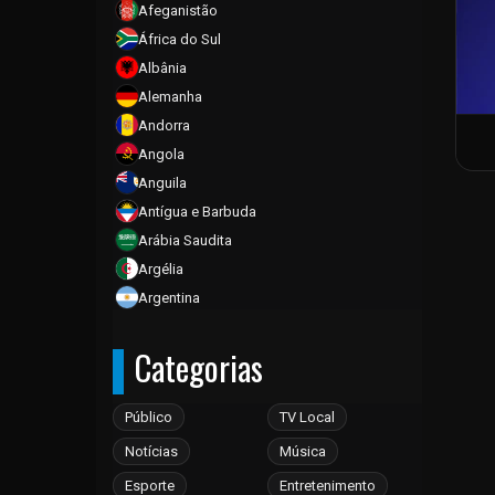
Afeganistão
África do Sul
Albânia
Alemanha
Andorra
Angola
Anguila
Antígua e Barbuda
Arábia Saudita
Argélia
Argentina
Armênia
Categorias
Aruba
Austrália
Áustria
Público
TV Local
Azerbaijão
Notícias
Música
Bahamas
Esporte
Entretenimento