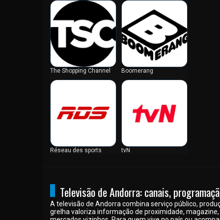
Dinamarca
Djibuti
EAU
Egito
Equador
The Shopping Channel
Boomerang
Eritréia
Escócia
Eslováquia
Eslovênia
Espanha
Estados Unidos
Estónia
Réseau des sports
tvN
Eswatini
Etiópia
Fiji
Televisão de Andorra: canais, programaçã
Filipinas
A televisão de Andorra combina serviço público, produção
grelha valoriza informação de proximidade, magazine, 
Finlândia
mercados vizinhos. Para quem vive no país ou acompanh