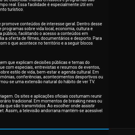
po real. Essa facilidade é especialmente útil em
to turístico.
l e promove conteúdos de interesse geral. Dentro desse
 e programas sobre vida local, economia, cultura e
 público, facilitando o acesso a conteúdos em
lia a oferta de filmes, documentários e desporto. Para
m o que acontece no território e a seguir blocos
agem que explicam decisões públicas e temas do
aque com especiais, entrevistas e resumos de eventos,
re estilo de vida, bem-estar e agenda cultural. Em
rimónias, conferências, acontecimentos desportivos ou
rnou-se uma extensão natural do hábito de ver TV.
viagem. Os sites e aplicações oficiais costumam reunir
 horário tradicional. Em momentos de breaking news ou
a que são transmitidos. Ao escolher onde assistir
ternet. Assim, a televisão andorrana mantém-se acessível