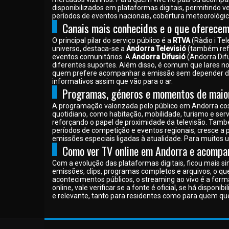
França
disponibilizados em plataformas digitais, permitindo 
períodos de eventos nacionais, cobertura meteorológi
Gabão
Canais mais conhecidos e o que oferece
Gâmbia
O principal pilar do serviço público é a
RTVA
(Ràdio i Te
Gana
universo, destaca-se a
Andorra Televisió
(também ref
eventos comunitários. A
Andorra Difusió
(Andorra Dif
Georgia
diferentes suportes. Além disso, é comum que lares no 
Gibraltar
quem prefere acompanhar a emissão sem depender de ant
informativos assim que vão para o ar.
Granada
Programas, géneros e momentos de maior
Grécia
A programação valorizada pelo público em Andorra cos
Gronelândia
quotidiano, como habitação, mobilidade, turismo e serv
reforçando o papel de proximidade da televisão. Tamb
Guam
períodos de competição e eventos regionais, cresce a 
emissões especiais ligadas à atualidade. Para muitos 
Guatemala
Como ver TV online em Andorra e acompa
Guiana
Com a evolução das plataformas digitais, ficou mais si
Guiana Francesa
emissões, clips, programas completos e arquivos, o que
Guiné
acontecimentos públicos, o streaming ao vivo é a form
online, vale verificar se a fonte é oficial, se há dispo
Guiné Equatorial
e relevante, tanto para residentes como para quem qu
Guiné-Bissau
Haiti