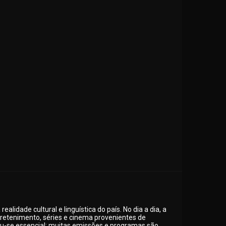
lidade cultural e linguística do país. No dia a dia, a
tretenimento, séries e cinema provenientes de
nou-se essencial: muitas emissões e programas são