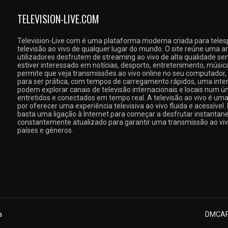
TELEVISION-LIVE.COM
Television-Live.com é uma plataforma moderna criada para teles
televisão ao vivo de qualquer lugar do mundo. O site reúne uma a
utilizadores desfrutem de streaming ao vivo de alta qualidade s
estiver interessado em notícias, desporto, entretenimento, música
permite que veja transmissões ao vivo online no seu computador,
para ser prática, com tempos de carregamento rápidos, uma interf
podem explorar canais de televisão internacionais e locais num ú
entretidos e conectados em tempo real. A televisão ao vivo é um
por oferecer uma experiência televisiva ao vivo fluida e acessível.
basta uma ligação à Internet para começar a desfrutar instantan
constantemente atualizado para garantir uma transmissão ao viv
países e géneros.
a
DMCA