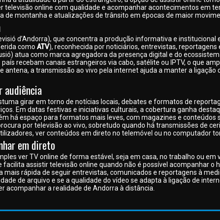
ver televisão online com qualidade e acompanhar acontecimentos em tem
ca de montanha e atualizações de trânsito em épocas de maior movimen
m
levisió d’Andorra), que concentra a produção informativa e instituciona
erida como
ATV
), reconhecida por noticiários, entrevistas, reportagens
usió) atua como marca agregadora da presença digital e do ecossistema
país recebam canais estrangeiros via cabo, satélite ou IPTV, o que amp
ena, a transmissão ao vivo pela internet ajuda a manter a ligação co
 audiência
tuma girar em torno de notícias locais, debates e formatos de report
iços. Em datas festivas e iniciativas culturais, a cobertura ganha dest
ém há espaço para formatos mais leves, com magazines e conteúdos sob
procura por televisão ao vivo, sobretudo quando há transmissões de ce
utilizadores, ver conteúdos em direto no telemóvel ou no computador to
nhar em direto
mples ver TV online de forma estável, seja em casa, no trabalho ou em 
 facilita assistir televisão online quando não é possível acompanhar o
a mais rápida de seguir entrevistas, comunicados e reportagens à medid
nibilidade de arquivo e se a qualidade do vídeo se adapta à ligação de in
er acompanhar a realidade de Andorra à distância.