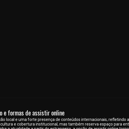
o e formas de assistir online
 local e uma forte presença de conteúdos internacionais, refletindo a rea
cultura e cobertura institucional, mas também reserva espaço para en
a a atualidade a partir do estrangeiro, a opção de assistir online tor