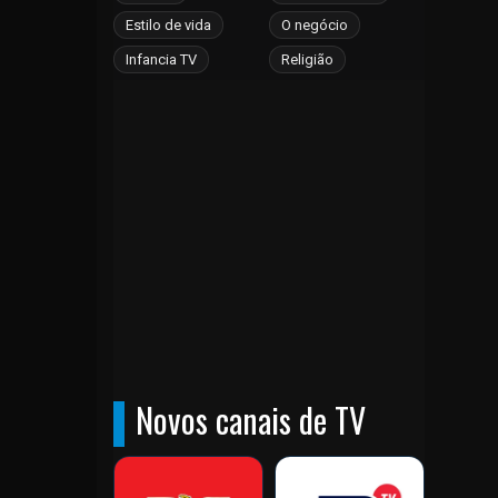
Bangladesh
Estilo de vida
O negócio
Barbados
Infancia TV
Religião
Barém
Belarus
Bélgica
Belize
Benin
Bermudas
Bolívia
Bósnia e Herzegovina
Botsuana
Brasil
Brunei
Bulgária
Novos canais de TV
Burkina Faso
Burundi
Butão
Cabo Verde