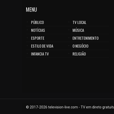
Honduras
MENU
Hong Kong
Hungria
Iémen
PÚBLICO
TV LOCAL
Ilhas Cayman
NOTÍCIAS
MÚSICA
Ilhas Cook
ESPORTE
ENTRETENIMENTO
Ilhas de Aland
ESTILO DE VIDA
O NEGÓCIO
Ilhas Falkland
INFANCIA TV
RELIGIÃO
ilhas Faroe
Ilhas Salomão
Ilhas Virgens Britânicas
Índia
Indonésia
Irão
Iraque
Irlanda
© 2017-
2026
television-live.com - TV em direto gratuit
Islândia
Israel