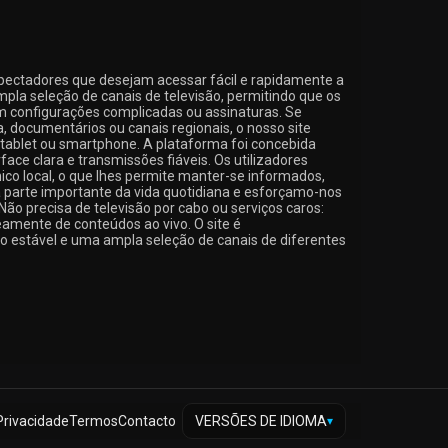
pectadores que desejam acessar fácil e rapidamente a
mpla seleção de canais de televisão, permitindo que os
em configurações complicadas ou assinaturas. Se
, documentários ou canais regionais, o nosso site
 tablet ou smartphone. A plataforma foi concebida
ace clara e transmissões fiáveis. Os utilizadores
nico local, o que lhes permite manter-se informados,
a parte importante da vida quotidiana e esforçamo-nos
 Não precisa de televisão por cabo ou serviços caros:
eamente de conteúdos ao vivo. O site é
o estável e uma ampla seleção de canais de diferentes
Privacidade
Termos
Contacto
VERSÕES DE IDIOMA
▾