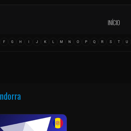
INÍCIO
F
G
H
I
J
K
L
M
N
O
P
Q
R
S
T
U
ndorra