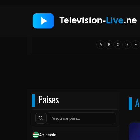
A
B
C
D
E
Países
A
Abecásia