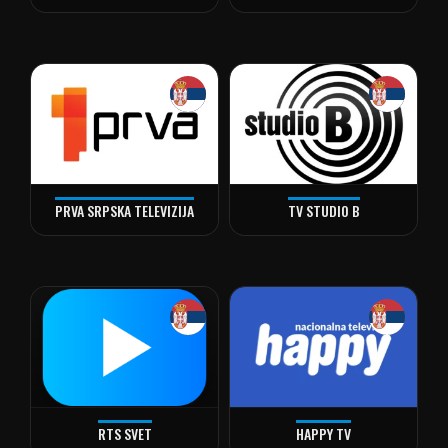
PRVA SRPSKA TELEVIZIJA
TV STUDIO B
RTS SVET
HAPPY TV
alt="RTS Svet" loading="lazy" decoding="async" />