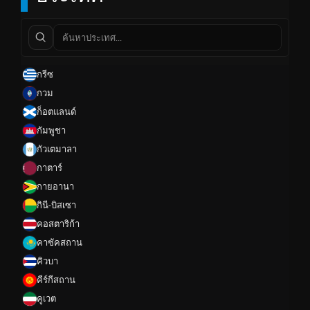
กรีซ
กวม
ก็อตแลนด์
กัมพูชา
กัวเตมาลา
กาตาร์
กายอานา
กินี-บิสเซา
คอสตาริก้า
คาซัคสถาน
คิวบา
คีร์กีสถาน
คูเวต