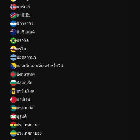
นอร์เวย์
นามิเบีย
นิการากัว
นิวซีแลนด์
บราซิล
บรูไน
บอตสวานา
บอสเนียแอนด์เฮอร์เซโกวิน่า
บังกลาเทศ
บัลแกเรีย
บาร์เบโดส
บาห์เรน
บาฮามาส
บุรุนดี
ประเทศกานา
ประเทศกาบอง