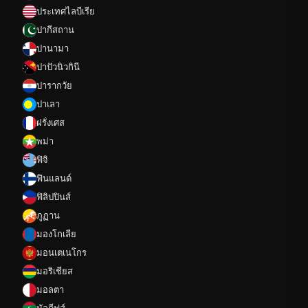
ประเทศไลบีเรีย
ปากีสถาน
ปานามา
ปาปัวนิวกินี
ปารากวัย
ปาเลา
ฝรั่งเศส
พม่า
ฟิจิ
ฟินแลนด์
ฟิลิปปินส์
ภูฏาน
มองโกเลีย
มอนเตเนโกร
มอริเชียส
มอลตา