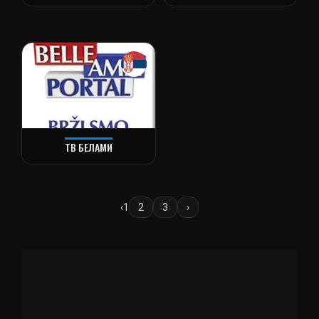
ТВ БЕЛАМИ
‹
1
2
3
›