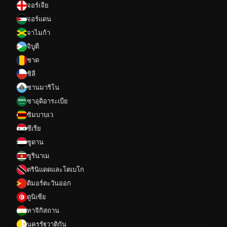
จอร์เจีย
จอร์แดน
จาไมก้า
จิบูตี
ชาด
ชิลี
ซานมาริโน
ซาอุดิอาระเบีย
ซิมบาบเว
ซีเรีย
ซูดาน
ซูรินาเม
ตรินิแดดและโตเบโก
ติมอร์ตะวันออก
ตูนิเซีย
ทาจิกิสถาน
นครรัฐวาติกัน