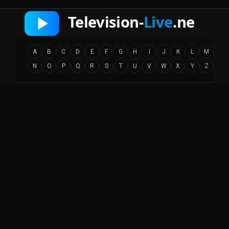
A
B
C
D
E
F
G
H
I
J
K
L
M
N
O
P
Q
R
S
T
U
V
W
X
Y
Z