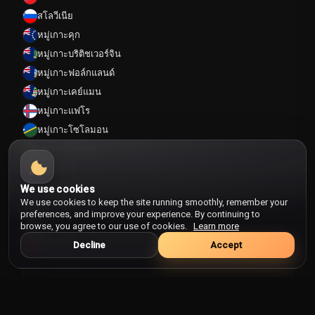
สโลวีเนีย
หมู่เกาะคุก
หมู่เกาะบริติชเวอร์จิน
หมู่เกาะฟอล์กแลนด์
หมู่เกาะเคย์แมน
หมู่เกาะแฟโร
หมู่เกาะโซโลมอน
หมู่เกาะโอลันด์
ออสเตรีย
ออสเตรเลีย
We use cookies
We use cookies to keep the site running smoothly, remember your
อัฟกานิสถาน
preferences, and improve your experience. By continuing to
อัลจีเรีย
browse, you agree to our use of cookies.
Learn more
อัลบาเนีย
Decline
Accept
อารูบา
หมวดหมู่
อาร์เจนติน่า
อาร์เมเนีย