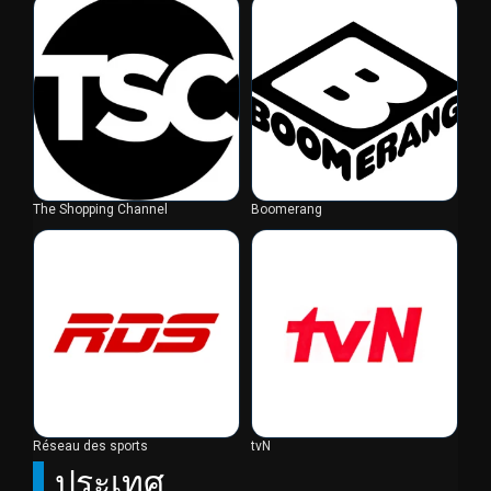
The Shopping Channel
Boomerang
Réseau des sports
tvN
ประเทศ