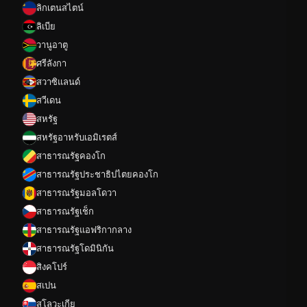
ลิกเตนสไตน์
ลิเบีย
วานูอาตู
ศรีลังกา
สวาซิแลนด์
สวีเดน
สหรัฐ
สหรัฐอาหรับเอมิเรตส์
สาธารณรัฐคองโก
สาธารณรัฐประชาธิปไตยคองโก
สาธารณรัฐมอลโดวา
สาธารณรัฐเช็ก
สาธารณรัฐแอฟริกากลาง
สาธารณรัฐโดมินิกัน
สิงคโปร์
สเปน
สโลวะเกีย