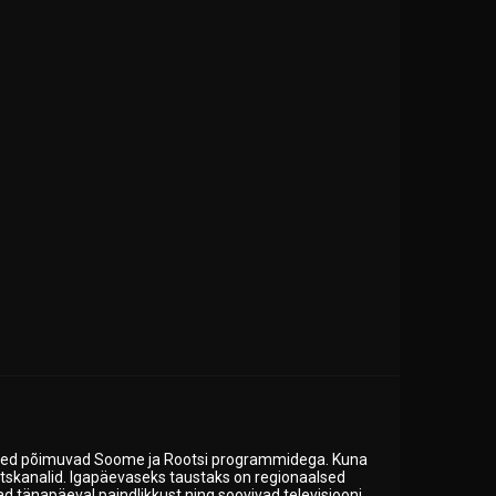
ated põimuvad Soome ja Rootsi programmidega. Kuna
rtskanalid. Igapäevaseks taustaks on regionaalsed
vad tänapäeval paindlikkust ning soovivad televisiooni