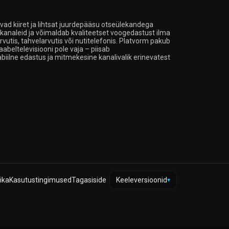
vad kiiret ja lihtsat juurdepääsu otseülekandega
lekanaleid ja võimaldab kvaliteetset voogedastust ilma
rvutis, tahvelarvutis või nutitelefonis. Platvorm pakub
Kaabeltelevisiooni pole vaja – piisab
abiilne edastus ja mitmekesine kanalivalik erinevatest
ika
Kasutustingimused
Tagasiside
Keeleversioonid
▾