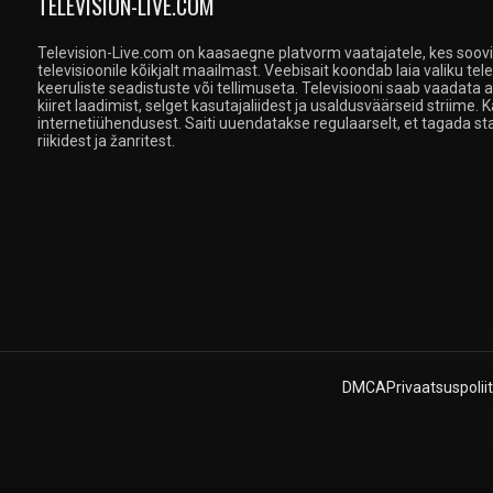
TELEVISION-LIVE.COM
Television-Live.com on kaasaegne platvorm vaatajatele, kes soovi
televisioonile kõikjalt maailmast. Veebisait koondab laia valiku te
keeruliste seadistuste või tellimuseta. Televisiooni saab vaadata a
kiiret laadimist, selget kasutajaliidest ja usaldusväärseid striime. 
internetiühendusest. Saiti uuendatakse regulaarselt, et tagada st
riikidest ja žanritest.
DMCA
Privaatsuspoliit