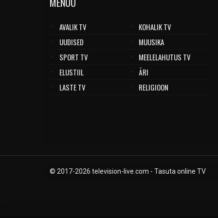
MENÜÜ
Kesk-Aafrika Vabariik
Kongo Demokraatlik Vabariik
AVALIK TV
KOHALIK TV
Kongo Vabariik
UUDISED
MUUSIKA
Kõrgõzstan
Kreeka
SPORT TV
MEELELAHUTUS TV
Küpros
ELUSTIIL
ÄRI
Kuuba
LASTE TV
RELIGIOON
Kuveit
Laos
Läti
Leedu
Libeeria
Liechtenstein
Liibanon
© 2017-
2026
television-live.com - Tasuta online TV
Liibüa
Lõuna-Aafrika
Lõuna-Korea
Luksemburg