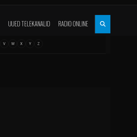
UUED TELEKANALID
RADIO ONLINE
V
W
X
Y
Z