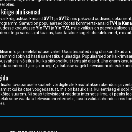
el olles.
 kõige olulisemad
alik-õiguslikud kanalid
SVT1
ja
SVT2
, mis pakuvad uudiseid, dokument
uriprogramm. Samuti on populaarsed Rootsi kommertskanalid
TV4
ja
Kana
aljudesse kodudesse
Yle TV1
ja
Yle TV2
, mille valikus on päevakajalised 
ndmustega samal ajal kaasas, kasutatakse sageli otseülekannet, mis aitab
ise info ja meelelahutuse vahel. Uudistesaated ning ühiskondlikud arut
rammid sobivad hästi saarestiku elulaadiga. Populaarsed on ka krimisar
vusvahelisi võistlusi kui ka piirkondlikult tähtsaid alasid. Üha enam kasut
a sündmust „siin ja praegu“, otsitakse sageli televisiooni otseülekann
gida
isaks tavapärasele kaabel- või digilevile kasutatakse rakendusi ja veeb
mist kui ka otse voogedastust, mis on kasulik siis, kui eetriaeg ei sobi. P
s kõige suurem. Nii saab televisiooni vaadata internetis ilma, et peaks l
kib soov vaadata televisiooni internetis, tasub valida lahendus, mis to
les.