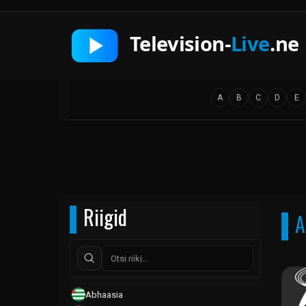
A
B
C
D
E
Riigid
A
Abhaasia