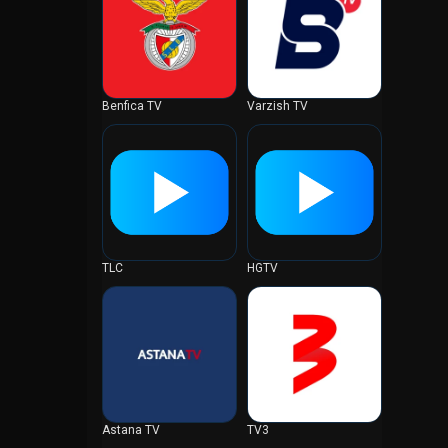
Costa Rica
Djibouti
Dominikaani Vabariik
Ecuador
Benfica TV
Varzish TV
Eesti
Egiptus
Ekvatoriaalne Guinea
Elevandiluurannik
Eritrea
Etioopia
TLC
HGTV
Fääri saared
Falklandi saared
Fidži
Filipiinid
Gabon
Gambia
Astana TV
TV3
Ghana