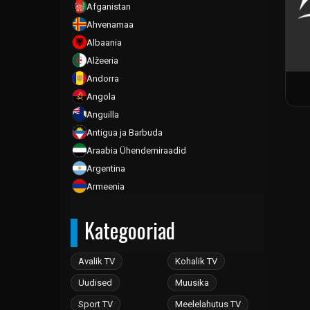
Afganistan
Ahvenamaa
Albaania
Alžeeria
Andorra
Angola
Anguilla
Antigua ja Barbuda
Araabia Ühendemiraadid
Argentina
Armeenia
Aruba
Kategooriad
Aserbaidžaan
Austraalia
Austria
Avalik TV
Kohalik TV
Bahama
Uudised
Muusika
Bahrein
Sport TV
Meelelahutus TV