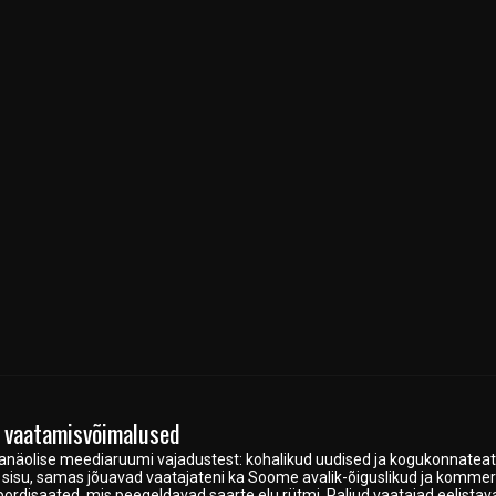
a vaatamisvõimalused
anäolise meediaruumi vajadustest: kohalikud uudised ja kogukonnate
ne sisu, samas jõuavad vaatajateni ka Soome avalik-õiguslikud ja komme
 spordisaated, mis peegeldavad saarte elu rütmi. Paljud vaatajad eelista