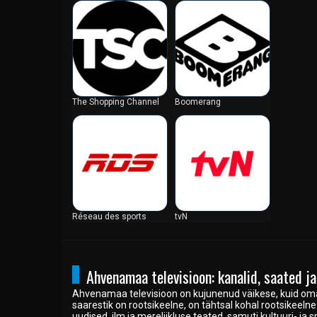
Gibraltar
Grenada
Gröönimaa
Gruusia
Guam
The Shopping Channel
Boomerang
Guatemala
Guinea
Guinea-Bissau
Guyana
Haiti
Hiina
Hispaania
Réseau des sports
tvN
Honduras
Hongkong
Horvaatia
Ahvenamaa televisioon: kanalid, saated j
Iirimaa
Ahvenamaa televisioon on kujunenud väikese, kuid om
saarestik on rootsikeelne, on tähtsal kohal rootsikeel
Iisrael
uudised, ilm ja mereliikluse teated, samuti kultuuri- ja