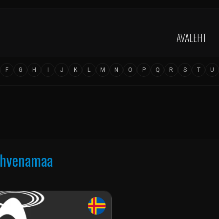
AVALEHT
F
G
H
I
J
K
L
M
N
O
P
Q
R
S
T
U
hvenamaa