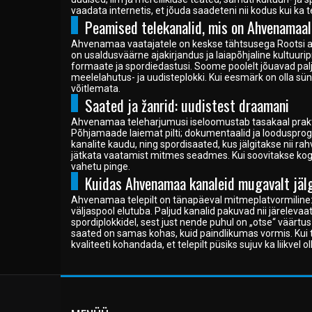
India
vaadata internetis, et jõuda saadeteni nii kodus kui ka te
Peamised telekanalid, mis on Ahvenamaal
Indoneesia
Ahvenamaa vaatajatele on keskse tähtsusega Rootsi av
Iraak
on usaldusväärne ajakirjandus ja laiapõhjaline kultu
Iraan
formaate ja spordiedastusi. Soome poolelt jõuavad p
meelelahutus- ja uudisteplokki. Kui eesmärk on olla sü
Island
võitlemata.
Itaalia
Saated ja žanrid: uudistest draamani
Jaapan
Ahvenamaa teleharjumusi iseloomustab tasakaal praktil
Põhjamaade laiemat pilti; dokumentaalid ja loodusprog
Jamaica
kanalite kaudu, ning spordisaated, kus jälgitakse nii rah
Jeemen
jätkata vaatamist mitmes seadmes. Kui soovitakse koged
vahetu pinge.
Jordaania
Kuidas Ahvenamaa kanaleid mugavalt jäl
Kaimani saared
Ahvenamaa telepilt on tänapäeval mitmeplatvormiline: l
Kambodža
väljaspool elutuba. Paljud kanalid pakuvad nii järelevaata
spordiplokkidel, sest just nende puhul on „otse“ väärtu
Kamerun
saated on samas kohas, kuid paindlikumas vormis. Kui te
Kanada
kvaliteeti kohandada, et telepilt püsiks sujuv ka liikvel ol
Kasahstan
Katar
Kenya