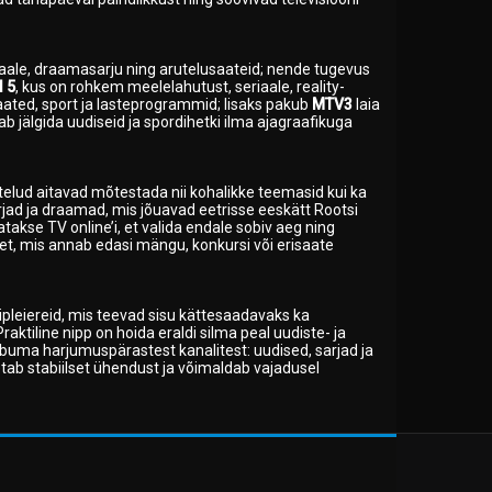
aale, draamasarju ning arutelusaateid; nende tugevus
l 5
, kus on rohkem meelelahutust, seriaale, reality-
saated, sport ja lasteprogrammid; lisaks pakub
MTV3
laia
 jälgida uudiseid ja spordihetki ilma ajagraafikuga
elud aitavad mõtestada nii kohalikke teemasid kui ka
jad ja draamad, mis jõuavad eetrisse eeskätt Rootsi
atakse TV online’i, et valida endale sobiv aeg ning
et, mis annab edasi mängu, konkursi või erisaate
ipleiereid, mis teevad sisu kättesaadavaks ka
raktiline nipp on hoida eraldi silma peal uudiste- ja
oobuma harjumuspärastest kanalitest: uudised, sarjad ja
etab stabiilset ühendust ja võimaldab vajadusel