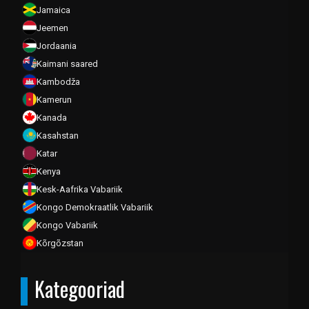
Jamaica
Jeemen
Jordaania
Kaimani saared
Kambodža
Kamerun
Kanada
Kasahstan
Katar
Kenya
Kesk-Aafrika Vabariik
Kongo Demokraatlik Vabariik
Kongo Vabariik
Kõrgõzstan
Kreeka
Kategooriad
Küpros
Kuuba