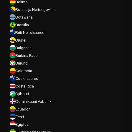
Boliivia
Bosnia ja Hertsegoviina
Botswana
Brasiilia
Briti Neitsisaared
Brunei
Bulgaaria
Burkina Faso
Burundi
Colombia
Cooki saared
Costa Rica
Djibouti
Dominikaani Vabariik
Ecuador
Eesti
Egiptus