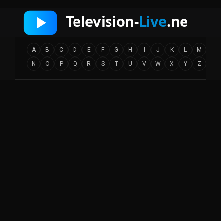
A
B
C
D
E
F
G
H
I
J
K
L
M
N
O
P
Q
R
S
T
U
V
W
X
Y
Z