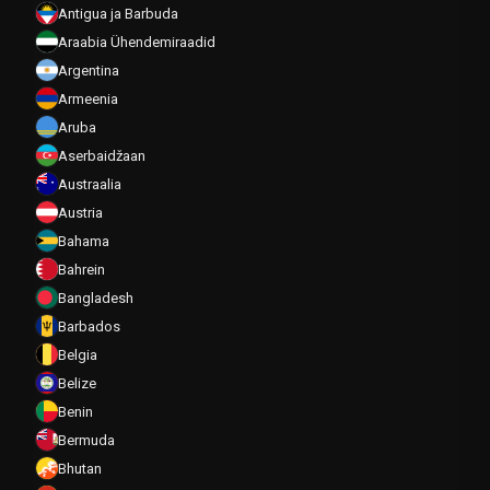
Antigua ja Barbuda
Araabia Ühendemiraadid
Argentina
Armeenia
Aruba
Aserbaidžaan
Austraalia
Austria
Bahama
Bahrein
Bangladesh
Barbados
Belgia
Belize
Benin
Bermuda
Bhutan