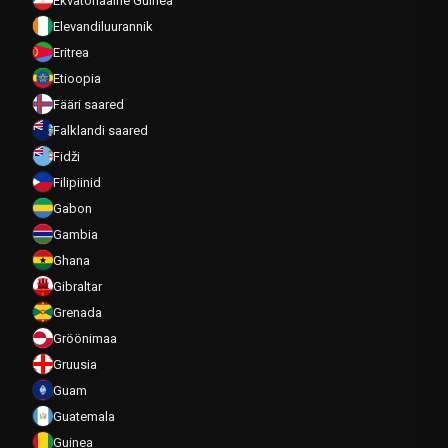
Ekvatoriaalne Guinea
Elevandiluurannik
Eritrea
Etioopia
Fääri saared
Falklandi saared
Fidži
Filipiinid
Gabon
Gambia
Ghana
Gibraltar
Grenada
Gröönimaa
Gruusia
Guam
Guatemala
Guinea