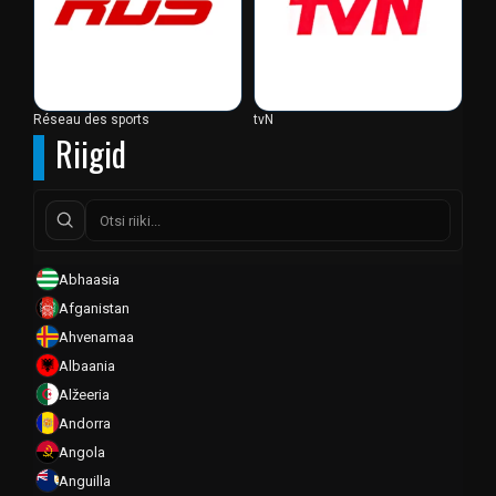
Réseau des sports
tvN
Riigid
Abhaasia
Afganistan
Ahvenamaa
Albaania
Alžeeria
Andorra
Angola
Anguilla