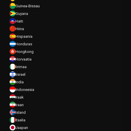
Guinea-Bissau
Guyana
Haiti
Hiina
Hispaania
Honduras
Hongkong
Horvaatia
Iirimaa
Iisrael
India
Indoneesia
Iraak
Iraan
Island
Itaalia
Jaapan