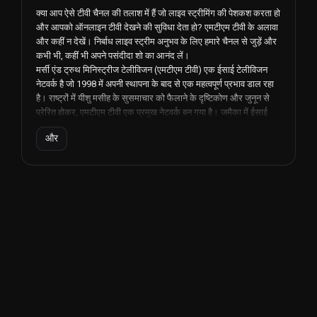
क्या आप ऐसे टीवी चैनल की तलाश में हैं जो लाइव स्ट्रीमिंग की पेशकश करता हो
और आपको ऑनलाइन टीवी देखने की सुविधा देता हो? एमटीएम टीवी के अलावा
और कहीं न देखें। निर्बाध लाइव स्ट्रीम अनुभव के लिए हमारे चैनल से जुड़ें और
कभी भी, कहीं भी अपने पसंदीदा शो का आनंद लें।
मर्सी एंड ट्रुथ मिनिस्ट्रीज टेलीविजन (एमटीएम टीवी) एक ईसाई टेलीविजन
नेटवर्क है जो 1998 में अपनी स्थापना के बाद से एक महत्वपूर्ण प्रभाव डाल रहा
है। राष्ट्रों में यीशु मसीह के सुसमाचार को फैलाने के दृष्टिकोण और जुनून से
प्रेरित होकर, एमटीएम टीवी एक प्रमुख नेटवर्क बन गया है। जमैका में ईसाई
समुदाय के भीतर नाम।
और
प्रमुख विशेषताओं में से एक जो एमटीएम टीवी को अन्य ईसाई नेटवर्क से अलग
करती है, वह व्यापक दर्शकों तक पहुंचने के लिए आधुनिक तकनीक का उपयोग
करने की प्रतिबद्धता है। इंटरनेट के आगमन के साथ, एमटीएम टीवी ने
ऑनलाइन प्लेटफ़ॉर्म की क्षमता को पहचाना और अपने कार्यक्रमों की लाइव
स्ट्रीम की पेशकश करने के लिए जल्दी से अनुकूलित किया। इस कदम से
दुनिया भर के दर्शकों को अपनी सुविधानुसार ऑनलाइन टीवी देखने और नेटवर्क
की सामग्री से जुड़ने की अनुमति मिली।
एमटीएम टीवी द्वारा प्रदान की गई लाइव स्ट्रीम सुविधा एक गेम-चेंजर रही है, जो
उन व्यक्तियों को सक्षम बनाती है जिनके पास पारंपरिक टेलीविजन चैनलों तक
पहुंच नहीं है, फिर भी वे नेटवर्क की पेशकशों से जुड़े रह सकते हैं। चाहे यह उनकी
वेबसाइट के माध्यम से हो या समर्पित मोबाइल एप्लिकेशन के माध्यम से, एमटीएम