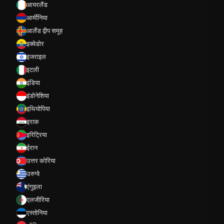
आयरलैंड
आर्मीनिया
आलैंड द्वीप समूह
इक्वेडोर
इजराइल
इटली
इंडिया
इंडोनेशिया
इथियोपिया
इराक
इरिट्रिया
ईरान
उत्तर कोरिया
उरुग्वे
एंगुइला
एलजीरिया
एस्तोनिया