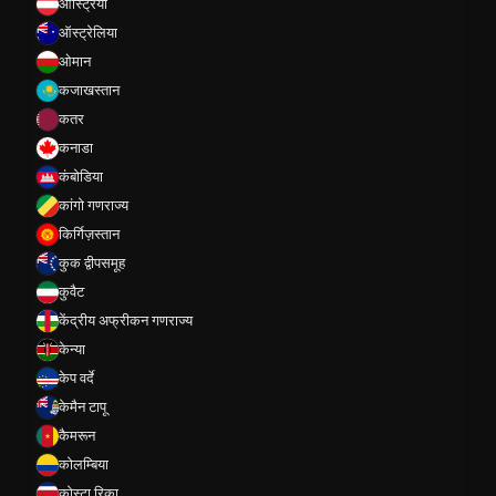
ऑस्ट्रिया
ऑस्ट्रेलिया
ओमान
कजाखस्तान
कतर
कनाडा
कंबोडिया
कांगो गणराज्य
किर्गिज़स्तान
कुक द्वीपसमूह
कुवैट
केंद्रीय अफ्रीकन गणराज्य
केन्या
केप वर्दे
केमैन टापू
कैमरून
कोलम्बिया
कोस्टा रिका