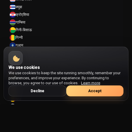
क्यूबा
क्रोएशिया
गाम्बिया
गिनी-बिसाऊ
गिन्नी
गुआम
गुयाना
गैबॉन
We use cookies
ग्रीनलैंड
We use cookies to keep the site running smoothly, remember your
ग्रेनेडा
preferences, and improve your experience. By continuing to
browse, you agree to our use of cookies.
Learn more
ग्वाटेमाला
Decline
Accept
घाना
चाड
चिली
चीन
चेक गणतंत्र
जमैका