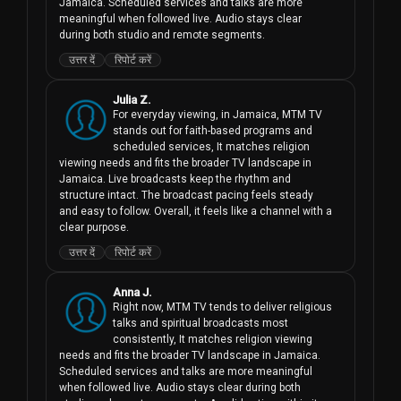
Jamaica. Scheduled services and talks are more 
meaningful when followed live. Audio stays clear 
during both studio and remote segments.
उत्तर दें
रिपोर्ट करें
Julia Z.
For everyday viewing, in Jamaica, MTM TV 
stands out for faith-based programs and 
scheduled services, It matches religion 
viewing needs and fits the broader TV landscape in 
Jamaica. Live broadcasts keep the rhythm and 
structure intact. The broadcast pacing feels steady 
and easy to follow. Overall, it feels like a channel with a 
clear purpose.
उत्तर दें
रिपोर्ट करें
Anna J.
Right now, MTM TV tends to deliver religious 
talks and spiritual broadcasts most 
consistently, It matches religion viewing 
needs and fits the broader TV landscape in Jamaica. 
Scheduled services and talks are more meaningful 
when followed live. Audio stays clear during both 