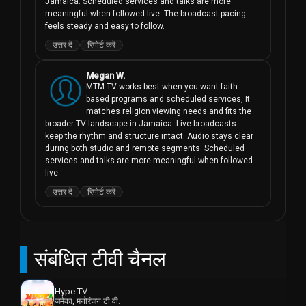
Jamaica. Scheduled services and talks are more 
meaningful when followed live. The broadcast pacing 
feels steady and easy to follow.
उत्तर दें
रिपोर्ट करें
Megan W.
MTM TV works best when you want faith-
based programs and scheduled services, It 
matches religion viewing needs and fits the 
broader TV landscape in Jamaica. Live broadcasts 
keep the rhythm and structure intact. Audio stays clear 
during both studio and remote segments. Scheduled 
services and talks are more meaningful when followed 
live.
उत्तर दें
रिपोर्ट करें
संबंधित टीवी चैनल
Hype TV
जमैका, मनोरंजन टी.वी.