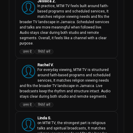
Jessica Z.
In practice, MTM TV feels built around faith-
based programs and scheduled services, It 
matches religion viewing needs and fits the 
broader TV landscape in Jamaica. Scheduled services 
and talks are more meaningful when followed live. 
Audio stays clear during both studio and remote 
segments. Overall, it feels like a channel with a clear 
purpose.
उत्तर दें
रिपोर्ट करें
Rachel V.
For everyday viewing, MTM TV is structured 
around faith-based programs and scheduled 
services, It matches religion viewing needs 
and fits the broader TV landscape in Jamaica. Live 
broadcasts keep the rhythm and structure intact. Audio 
stays clear during both studio and remote segments.
उत्तर दें
रिपोर्ट करें
Linda S.
on MTM TV, the strongest part is religious 
talks and spiritual broadcasts, It matches 