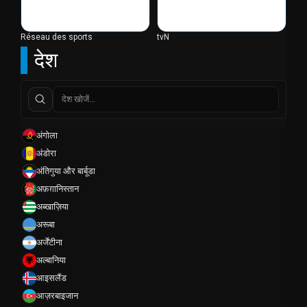
Réseau des sports
tvN
देश
अंगोला
अंडोरा
अंतिगुया और बार्बूडा
अफ़ग़ानिस्तान
अब्खाज़िया
अरूबा
अर्जेंटीना
अल्बानिया
आइसलैंड
आज़रबाइजान