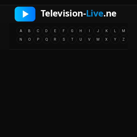
A
B
C
D
E
F
G
H
I
J
K
L
M
N
O
P
Q
R
S
T
U
V
W
X
Y
Z