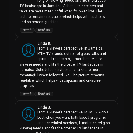
religion viewing needs and fits the broader 
TV landscape in Jamaica. Scheduled services and 
talks are more meaningful when followed live. The 
picture remains readable, which helps with captions 
and on-screen graphics.
उत्तर दें
रिपोर्ट करें
Linda K.
From a viewer’s perspective, in Jamaica, 
MTM TV stands out for religious talks and 
spiritual broadcasts, It matches religion 
viewing needs and fits the broader TV landscape in 
Jamaica. Scheduled services and talks are more 
meaningful when followed live. The picture remains 
readable, which helps with captions and on-screen 
graphics.
उत्तर दें
रिपोर्ट करें
Linda J.
From a viewer’s perspective, MTM TV works 
best when you want faith-based programs 
and scheduled services, It matches religion 
viewing needs and fits the broader TV landscape in 