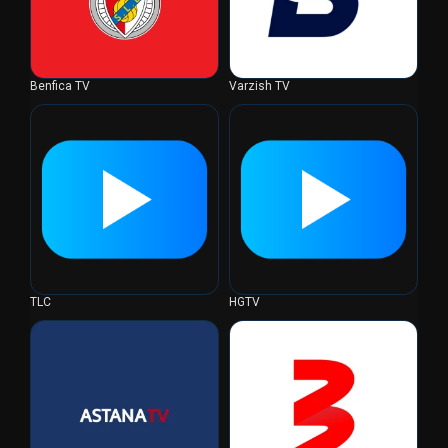
Benfica TV
Varzish TV
TLC
HGTV