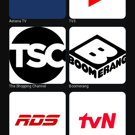
Astana TV
TV3
The Shopping Channel
Boomerang