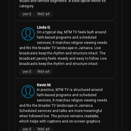
studio and remote segments. A solid option within its 
category.
उत्तर दें
रिपोर्ट करें
Linda G.
On a typical day, MTM TV feels built around 
faith-based programs and scheduled 
services, It matches religion viewing needs 
and fits the broader TV landscape in Jamaica. Live 
broadcasts keep the rhythm and structure intact. The 
broadcast pacing feels steady and easy to follow. Live 
broadcasts keep the rhythm and structure intact.
उत्तर दें
रिपोर्ट करें
Kevin M.
In practice, MTM TV is structured around 
faith-based programs and scheduled 
services, It matches religion viewing needs 
and fits the broader TV landscape in Jamaica. 
Scheduled services and talks are more meaningful 
when followed live. The picture remains readable, 
which helps with captions and on-screen graphics.
उत्तर दें
रिपोर्ट करें