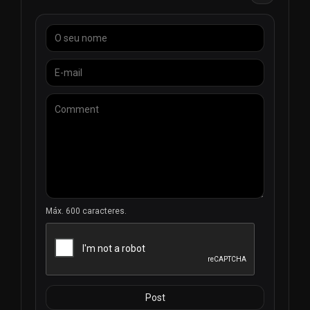
mergulhar no vibrante mundo do entretenimento
paquistanes.
Em conclusao, a PTV Global emergiu como pioneira na
promocao da lingua inglesa e na ligacao da diaspora
paquistanesa a sua terra natal. Atraves dos seus servicos
de transmissao em direto e de televisao em linha, a PTV
Global tornou possivel aos telespectadores verem
televisao em linha, quebrando barreiras e promovendo o
intercambio cultural. A medida que a tecnologia continua a
avancar, a PTV Global continua empenhada em fornecer
uma programacao de qualidade que reflicta a verdadeira
essencia do Paquistao a audiencias de todo o mundo.
Máx. 600 caracteres.
Post