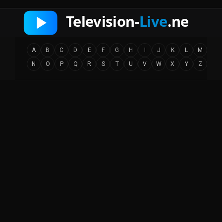
A
B
C
D
E
F
G
H
I
J
K
L
M
N
O
P
Q
R
S
T
U
V
W
X
Y
Z