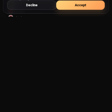
Gana
Decline
Accept
Georgia
Gibraltar
Granada
Grécia
Gronelândia
Guam
Guatemala
Guiana
Guiana Francesa
Guiné
Guiné Equatorial
Guiné-Bissau
Haiti
Honduras
Hong Kong
Hungria