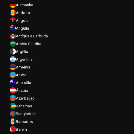
Alemanha
Andorra
Angola
Anguila
Antígua e Barbuda
Arábia Saudita
Argélia
Argentina
Armênia
Aruba
Austrália
Áustria
Azerbaijão
Bahamas
Bangladesh
Barbados
Barém