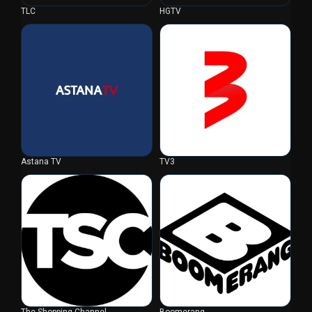
TLC
HGTV
Astana TV
TV3