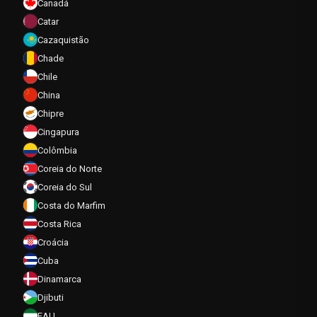
Canadá
Catar
Cazaquistão
Chade
Chile
China
Chipre
Cingapura
Colômbia
Coreia do Norte
Coreia do Sul
Costa do Marfim
Costa Rica
Croácia
Cuba
Dinamarca
Djibuti
EAU