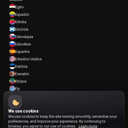
Egito
Equador
Eritréia
Escócia
Eslováquia
Eslovênia
Espanha
Estados Unidos
Estónia
Eswatini
Etiópia
Fiji
Filipinas
Finlândia
França
We use cookies
We use cookies to keep the site running smoothly, remember your
Gabão
preferences, and improve your experience. By continuing to
Gâmbia
browse, you agree to our use of cookies.
Learn more