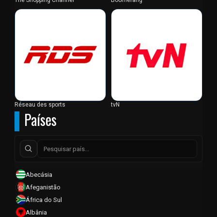
The Shopping Channel
Boomerang
Réseau des sports
tvN
Países
Abecásia
Afeganistão
África do Sul
Albânia