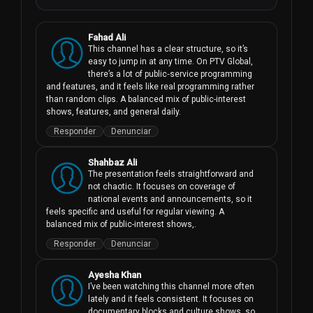
Fahad Ali
This channel has a clear structure, so it’s 
easy to jump in at any time. On PTV Global, 
there’s a lot of public‑service programming 
and features, and it feels like real programming rather 
than random clips. A balanced mix of public-interest 
shows, features, and general daily.
Responder
Denunciar
Shahbaz Ali
The presentation feels straightforward and 
not chaotic. It focuses on coverage of 
national events and announcements, so it 
feels specific and useful for regular viewing. A 
balanced mix of public-interest shows,.
Responder
Denunciar
Ayesha Khan
I’ve been watching this channel more often 
lately and it feels consistent. It focuses on 
documentary blocks and culture shows, so 