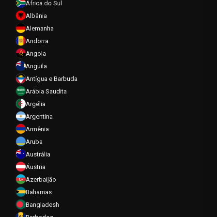
África do Sul
Albânia
Alemanha
Andorra
Angola
Anguila
Antígua e Barbuda
Arábia Saudita
Argélia
Argentina
Armênia
Aruba
Austrália
Áustria
Azerbaijão
Bahamas
Bangladesh