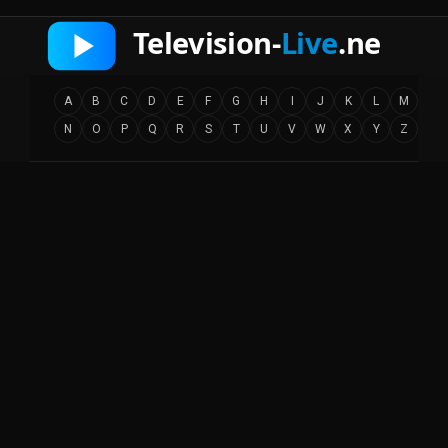
A
B
C
D
E
F
G
H
I
J
K
L
M
N
O
P
Q
R
S
T
U
V
W
X
Y
Z