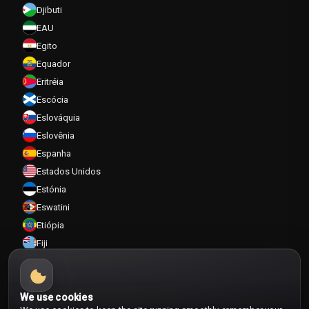
Djibuti
EAU
Egito
Equador
Eritréia
Escócia
Eslováquia
Eslovênia
Espanha
Estados Unidos
Estónia
Eswatini
Etiópia
Fiji
Filipinas
Finlândia
França
We use cookies