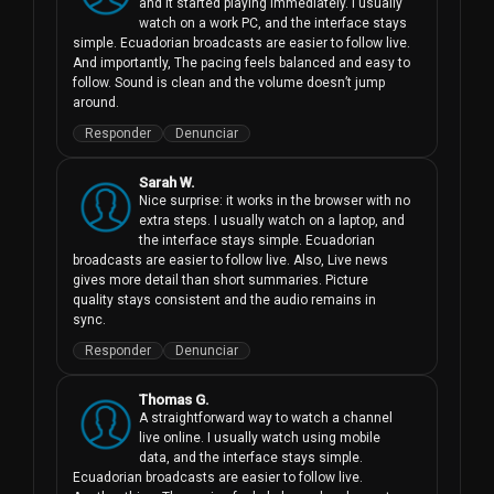
and it started playing immediately. I usually 
watch on a work PC, and the interface stays 
simple. Ecuadorian broadcasts are easier to follow live. 
And importantly, The pacing feels balanced and easy to 
follow. Sound is clean and the volume doesn’t jump 
around.
Responder
Denunciar
Sarah W.
Nice surprise: it works in the browser with no 
extra steps. I usually watch on a laptop, and 
the interface stays simple. Ecuadorian 
broadcasts are easier to follow live. Also, Live news 
gives more detail than short summaries. Picture 
quality stays consistent and the audio remains in 
sync.
Responder
Denunciar
Thomas G.
A straightforward way to watch a channel 
live online. I usually watch using mobile 
data, and the interface stays simple. 
Ecuadorian broadcasts are easier to follow live. 