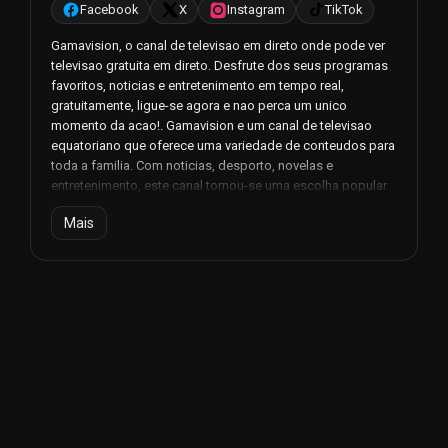
Facebook
X
Instagram
TikTok
Gamavision, o canal de televisao em direto onde pode ver
televisao gratuita em direto. Desfrute dos seus programas
favoritos, noticias e entretenimento em tempo real,
gratuitamente, ligue-se agora e nao perca um unico
momento da acao!. Gamavision e um canal de televisao
equatoriano que oferece uma variedade de conteudos para
toda a familia. Com noticias, desporto, novelas e
entretenimento, este canal tornou-se uma escolha popular
para os telespectadores no Equador.
Mais
O canal comecou a emitir em 18 de abril de 1977 e, desde
entao, tem evoluido para se adaptar as necessidades e
preferencias do publico. Ao longo dos anos, a Gamavision
conseguiu manter-se relevante e atractiva para os
telespectadores, oferecendo uma programacao
diversificada e de qualidade.
Uma das vantagens da Gamavision e o facto de oferecer
transmissoes em direto, permitindo aos telespectadores
acompanharem as ultimas noticias e acontecimentos em
tempo real. Quer se interesse por politica, desporto ou