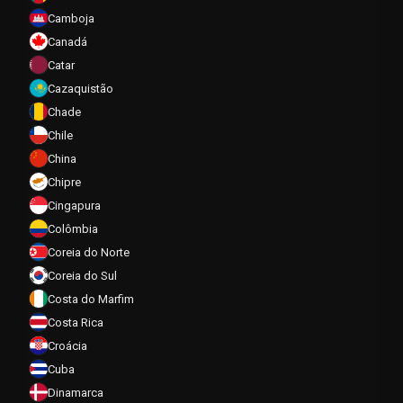
Camboja
Canadá
Catar
Cazaquistão
Chade
Chile
China
Chipre
Cingapura
Colômbia
Coreia do Norte
Coreia do Sul
Costa do Marfim
Costa Rica
Croácia
Cuba
Dinamarca