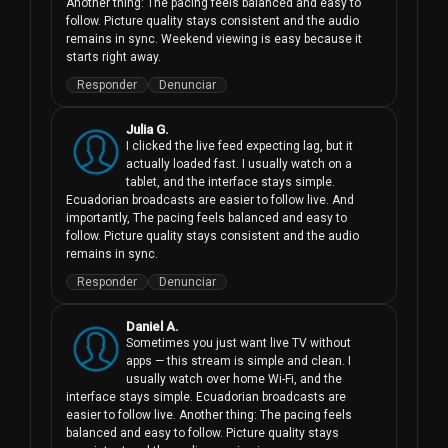
Another thing: The pacing feels balanced and easy to 
follow. Picture quality stays consistent and the audio 
remains in sync. Weekend viewing is easy because it 
starts right away.
Responder
Denunciar
Julia G.
I clicked the live feed expecting lag, but it 
actually loaded fast. I usually watch on a 
tablet, and the interface stays simple. 
Ecuadorian broadcasts are easier to follow live. And 
importantly, The pacing feels balanced and easy to 
follow. Picture quality stays consistent and the audio 
remains in sync.
Responder
Denunciar
Daniel A.
Sometimes you just want live TV without 
apps — this stream is simple and clean. I 
usually watch over home Wi-Fi, and the 
interface stays simple. Ecuadorian broadcasts are 
easier to follow live. Another thing: The pacing feels 
balanced and easy to follow. Picture quality stays 