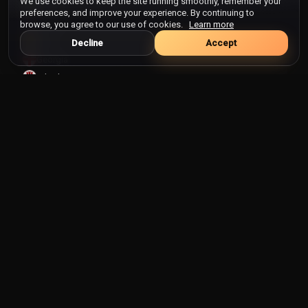
We use cookies to keep the site running smoothly, remember your
Gabão
preferences, and improve your experience. By continuing to
Gâmbia
browse, you agree to our use of cookies.
Learn more
Gana
Decline
Accept
Georgia
Gibraltar
Granada
Grécia
Gronelândia
Guam
Guatemala
Guiana
Guiana Francesa
Guiné
Guiné Equatorial
Guiné-Bissau
Haiti
Honduras