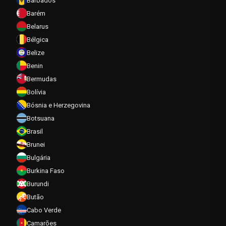
Barbados
Barém
Belarus
Bélgica
Belize
Benin
Bermudas
Bolívia
Bósnia e Herzegovina
Botsuana
Brasil
Brunei
Bulgária
Burkina Faso
Burundi
Butão
Cabo Verde
Camarões