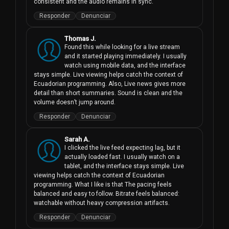
consistent and the audio remains in sync.
Responder
Denunciar
Thomas J.
Found this while looking for a live stream 
and it started playing immediately. I usually 
watch using mobile data, and the interface 
stays simple. Live viewing helps catch the context of 
Ecuadorian programming. Also, Live news gives more 
detail than short summaries. Sound is clean and the 
volume doesn’t jump around.
Responder
Denunciar
Sarah A.
I clicked the live feed expecting lag, but it 
actually loaded fast. I usually watch on a 
tablet, and the interface stays simple. Live 
viewing helps catch the context of Ecuadorian 
programming. What I like is that The pacing feels 
balanced and easy to follow. Bitrate feels balanced: 
watchable without heavy compression artifacts.
Responder
Denunciar