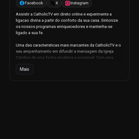
Facebook
X
Instagram
Assistir a CatholicTV em direto online e experimente a
ligacao divina a partir do conforto da sua casa. Sintonize
os nossos programas enriquecedores e mantenha-se
ligado a sua fe.
Uma das caracteristicas mais marcantes da CatholicTV e o
seu empenhamento em difundir a mensagem da Igreja
Catolica de uma forma moderna e acessivel. Com uma
programacao diversificada, o canal dirige-se a
Mais
telespectadores de todas as idades e origens,
assegurando que todos possam encontrar algo
significativo e relevante para as suas vidas.
O canal oferece uma grande variedade de programas,
incluindo a missa diaria, documentarios religiosos e
programas educativos que aprofundam os ensinamentos
da fe catolica. Estes programas nao so fornecem instrucao
religiosa, como tambem encorajam os telespectadores a
refletir sobre a sua propria espiritualidade e a aprofundar a
sua ligacao com Deus.