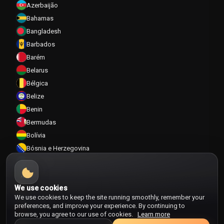
Azerbaijão
Bahamas
Bangladesh
Barbados
Barém
Belarus
Bélgica
Belize
Benin
Bermudas
Bolívia
Bósnia e Herzegovina
Botsuana
Brasil
Brunei
We use cookies
We use cookies to keep the site running smoothly, remember your
Bulgária
preferences, and improve your experience. By continuing to
Burkina Faso
browse, you agree to our use of cookies.
Learn more