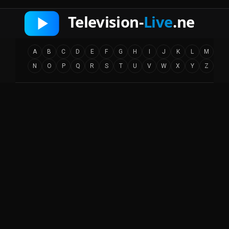
A
B
C
D
E
F
G
H
I
J
K
L
M
N
O
P
Q
R
S
T
U
V
W
X
Y
Z