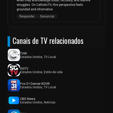
when they acknowledge doubt, recovery, and real-life 
struggles. On CatholicTV, this perspective feels 
grounded and informative.
Responder
Denunciar
Canais de TV relacionados
TVW
Estados Unidos, TV Local
SGTV
Estados Unidos, Estilo de vida
Fox 31 Denver KDVR
Estados Unidos, TV Local
CBS News
Estados Unidos, Notícias