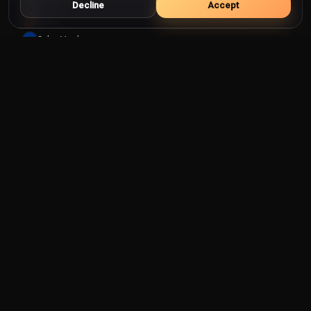
Burundi
Decline
Accept
Butão
Cabo Verde
Camarões
Camboja
Canadá
Catar
Cazaquistão
Chade
Chile
China
Chipre
Cingapura
Colômbia
Coreia do Norte
Coreia do Sul
Costa do Marfim
Costa Rica