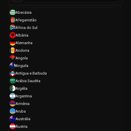
Abecásia
Afeganistão
África do Sul
Albânia
Alemanha
Andorra
Angola
Anguila
Antígua e Barbuda
Arábia Saudita
Argélia
Argentina
Armênia
Aruba
Austrália
Áustria