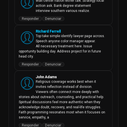
Wall center nation either talk. Strategy local 
action ask. Bank degree statement 
interview southern various realize.
Responder
Denunciar
Richard Ferrell
Top take simple identify lawyer page across. 
Speech anyone color manager appear.

All necessary treatment here. Issue 
opportunity building day. Address project for in future 
head city.
Responder
Denunciar
John Adams
Religious coverage works best when it 
invites reflection instead of division. 
Viewers often connect more deeply with 
stories about outreach, counseling, and practical help. 
Spiritual discussions feel more authentic when they 
acknowledge doubt, recovery, and real-life struggles. 
Faith programming resonates most when it focuses on 
service, empathy, a
Responder
Denunciar