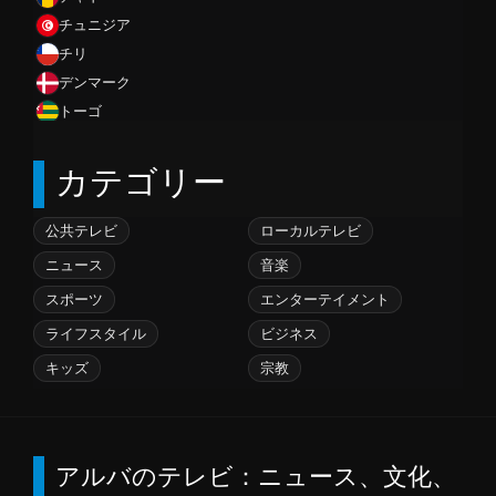
チュニジア
チリ
デンマーク
トーゴ
ドイツ
カテゴリー
ドミニカ共和国
トリニダード・トバゴ
トルクメニスタン
公共テレビ
ローカルテレビ
トンガ
ニュース
音楽
ナイジェリア
スポーツ
エンターテイメント
ナミビア
ライフスタイル
ビジネス
ニカラグア
キッズ
宗教
ニジェール
ニュージーランド
ネパール
ノルウェー
アルバのテレビ：ニュース、文化、
バーレーン