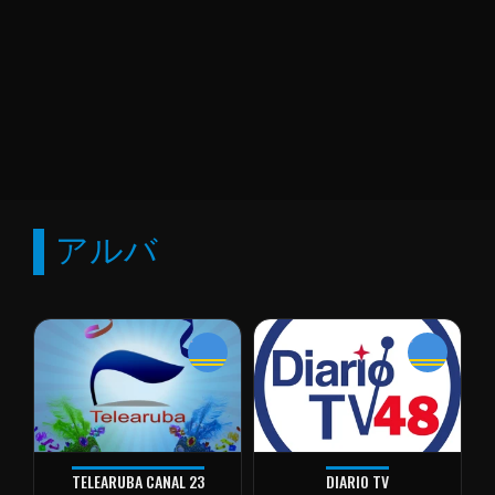
アルバ
TELEARUBA CANAL 23
DIARIO TV