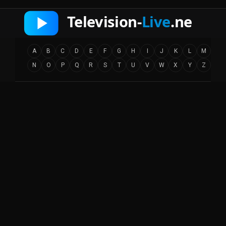
A
B
C
D
E
F
G
H
I
J
K
L
M
N
O
P
Q
R
S
T
U
V
W
X
Y
Z