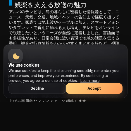
娯楽を支える放送の魅力
ハイチ
アルバのテレビは、島の暮らしに密着した情報源として、ニ
パキスタン
ュース、天気、交通、地域イベントの告知まで幅広く担って
バチカン
います。家庭では地上波やケーブルに加え、スマートフォン
やタブレットで番組に触れる人も増え、テレビをオンライン
パナマ
で視聴したいというニーズが自然に定着しました。言語面で
バヌアツ
も多様性があり、日常会話に近い表現で地域の話題を伝える
バハマ
番組、観光や行政情報をわかりやすくまとめる枠など、視聴
者の層に合わせた編成が特徴です。さらに、速報性が求めら
パプアニューギニア
れる場面ではテレビのライブが強く、災害情報や重要会見な
バミューダ
どをリアルタイムで確認できる点が信頼につながっていま
す。
We use cookies
パラオ
また、アルバの放送は島外とのつながりを保つ役割も担いま
We use cookies to keep the site running smoothly, remember your
パラグアイ
す。移住者や留学中の家族にとって、現地のニュースや行事
preferences, and improve your experience. By continuing to
中継は「今どんな空気なのか」を知る手がかりになり、オン
browse, you agree to our use of cookies.
Learn more
バルバドス
ラインで視聴できる環境があることで距離のハードルが下が
ハンガリー
Decline
Accept
ります。観光客にとっても、現地の
交通規制
やイベントスケ
ジュール、治安・気象の注意点を把握しやすく、滞在の質を
バングラデシュ
上げる実用的なメディアとして機能します。
ブータン
主要チャンネルとそれぞれの役割
フィジー
アルバで広く知られる放送局の一つが、公共系の
テレアルバ
フィリピン
（TeleAruba）
です。島内ニュース、政治・行政の動き、文化
フィンランド
行事の中継などを丁寧に扱い、地域の記録媒体としての役割