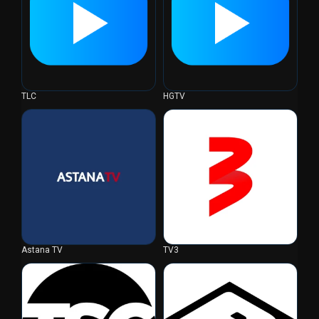
TLC
HGTV
Astana TV
TV3