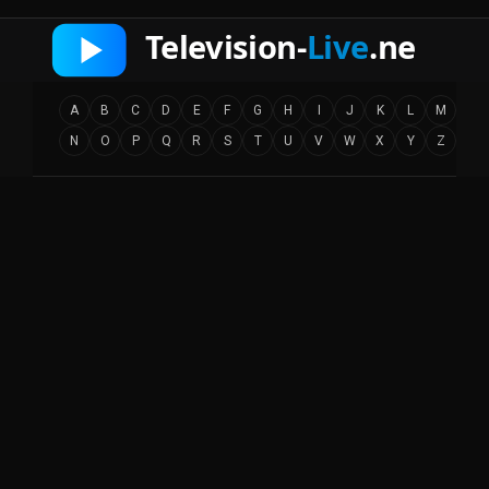
A
B
C
D
E
F
G
H
I
J
K
L
M
N
O
P
Q
R
S
T
U
V
W
X
Y
Z