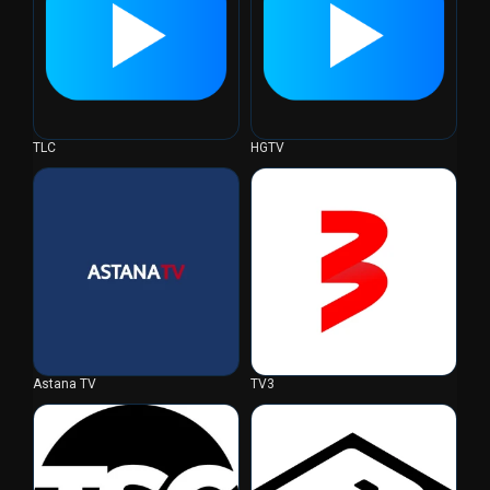
TLC
HGTV
Astana TV
TV3