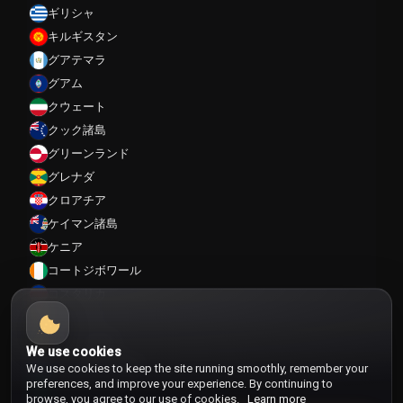
ギリシャ
キルギスタン
グアテマラ
グアム
クウェート
クック諸島
グリーンランド
グレナダ
クロアチア
ケイマン諸島
ケニア
コートジボワール
コスタリカ
コロンビア
コンゴ共和国
We use cookies
コンゴ民主共和国
We use cookies to keep the site running smoothly, remember your
preferences, and improve your experience. By continuing to
サウジアラビア
browse, you agree to our use of cookies.
Learn more