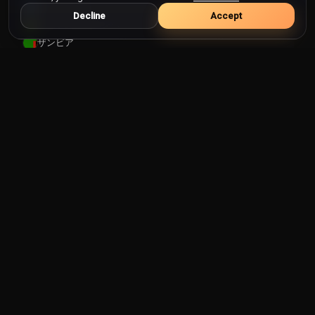
サルバドール
Decline
Accept
サントメプリンシペ
ザンビア
サンマリノ
シエラレオネ
ジブチ
ジブラルタル
ジャマイカ
ジョージア
シリア
シンガポール
ジンバブエ
カテゴリー
スーダン
スイス
スウェーデン
公共テレビ
ローカルテレビ
スコットランド
ニュース
音楽
スペイン
スポーツ
エンターテイメント