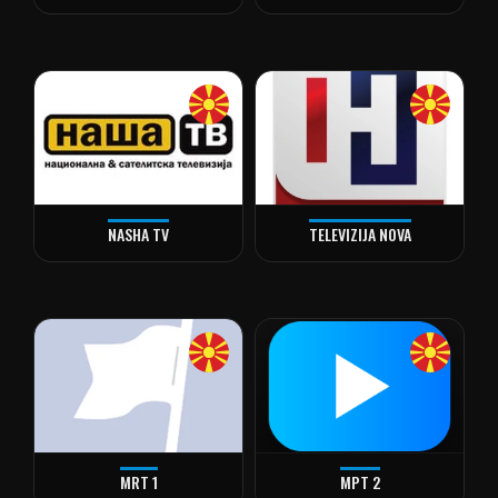
NASHA TV
TELEVIZIJA NOVA
MRT 1
МРТ 2
alt="МРТ 2" loading="lazy" decoding="async" />