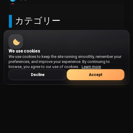
パラグアイ
バルバドス
カテゴリー
ハンガリー
バングラデシュ
公共テレビ
ローカルテレビ
ブータン
ニュース
音楽
フィジー
We use cookies
スポーツ
エンターテイメント
フィリピン
We use cookies to keep the site running smoothly, remember your
フィンランド
ライフスタイル
ビジネス
preferences, and improve your experience. By continuing to
browse, you agree to our use of cookies.
Learn more
フェロー諸島
キッズ
宗教
Decline
Accept
フォークランド諸島
ブラジル Burajiru
フランス
マケドニアのテレビ：ニュース、娯
フランス領ギアナ
楽、文化を支える放送の今
フランス領ポリネシア
ブルガリア
マケドニアのテレビは、国内ニュースを迅速に伝える役割
と、音楽・ドラマ・トーク番組などの娯楽を家庭に届ける役
ブルキナファソ
割を同時に担っています。首都スコピエを中心に制作される
ブルネイ
情報番組では政治や経済だけでなく、交通、天気、地域の出