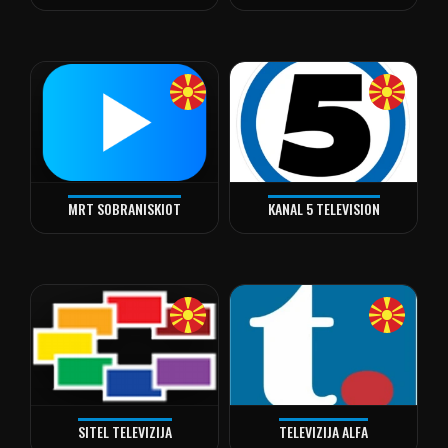
MRT SOBRANISKIOT
KANAL 5 TELEVISION
alt="MRT Sobraniskiot" loading="lazy" decoding="async" />
SITEL TELEVIZIJA
TELEVIZIJA ALFA