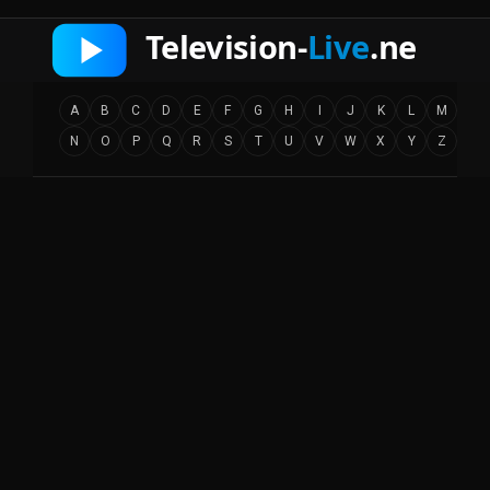
A
B
C
D
E
F
G
H
I
J
K
L
M
N
O
P
Q
R
S
T
U
V
W
X
Y
Z