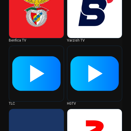
Benfica TV
Varzish TV
TLC
HGTV