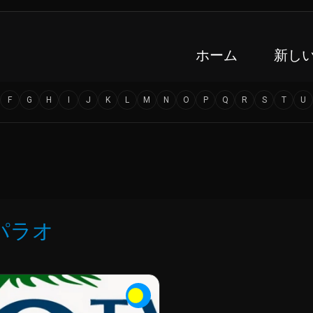
ホーム
新し
F
G
H
I
J
K
L
M
N
O
P
Q
R
S
T
U
パラオ