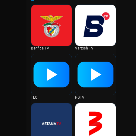
オランダ
ガーナ
カーボベルデ
ガイアナ
カザフスタン
カタール
Benfica TV
Varzish TV
カナダ
ガボン
カメルーン
ガンビア
カンボジア
ギニア
TLC
HGTV
ギニアビサウ
キプロス
キューバ
ギリシャ
キルギスタン