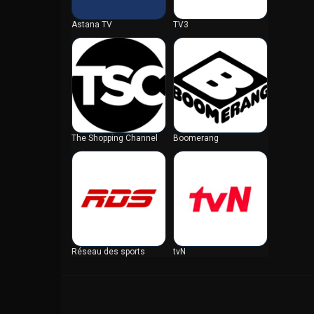
グアテマラ
Astana TV
TV3
グアム
クウェート
クック諸島
グリーンランド
グレナダ
クロアチア
The Shopping Channel
Boomerang
ケイマン諸島
ケニア
コートジボワール
コスタリカ
コロンビア
コンゴ共和国
コンゴ民主共和国
Réseau des sports
tvN
サウジアラビア
サルバドール
サントメプリンシペ