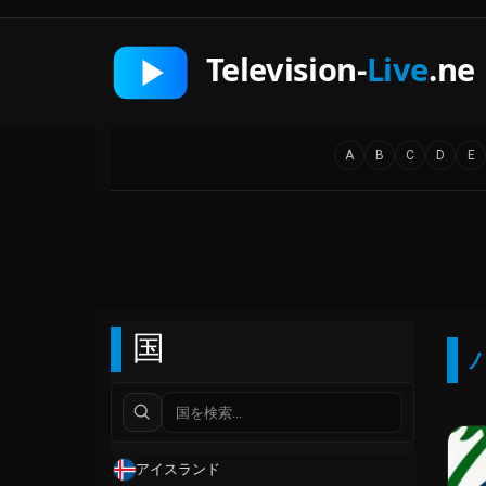
A
B
C
D
E
国
アイスランド