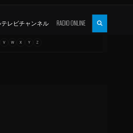
いテレビチャンネル
RADIO ONLINE
V
W
X
Y
Z