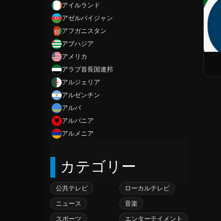
アイルランド
アゼルバイジャン
アフガニスタン
アブハジア
アメリカ
アラブ首長国連邦
アルジェリア
アルゼンチン
アルバ
アルバニア
アルメニア
アンギラ
カテゴリー
アンゴラ
アンティグアバーブーダ
アンドラ
公共テレビ
ローカルテレビ
イエメン
ニュース
音楽
イギリス
スポーツ
エンターテイメント