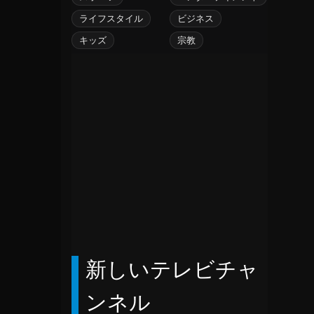
イギリス領ヴァージン諸島
ライフスタイル
ビジネス
イスラエル
イタリア
キッズ
宗教
イラク
イラン
インド
インドネシア
ウガンダ
ウルグアイ
エクアドル
エジプト
エストニア
エチオピア
エリトリア
新しいテレビチャ
オーストラリア
オーストリア
ンネル
オーランド諸島
オマーン