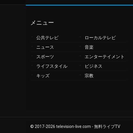
ザンビア
サンマリノ
シエラレオネ
メニュー
ジブチ
ジブラルタル
公共テレビ
ローカルテレビ
ジャマイカ
ニュース
音楽
ジョージア
スポーツ
エンターテイメント
シリア
ライフスタイル
ビジネス
シンガポール
ジンバブエ
キッズ
宗教
スーダン
スイス
スウェーデン
スコットランド
スペイン
スリナム
© 2017-
2026
television-live.com - 無料ライブTV
スリランカ