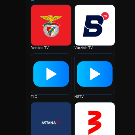
オランダ
ガーナ
カーボベルデ
ガイアナ
カザフスタン
カタール
Benfica TV
Varzish TV
カナダ
ガボン
カメルーン
ガンビア
カンボジア
ギニア
TLC
HGTV
ギニアビサウ
キプロス
キューバ
ギリシャ
キルギスタン