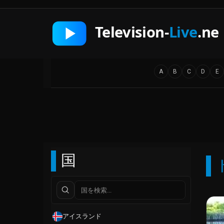
A
B
C
D
E
国
アイスランド