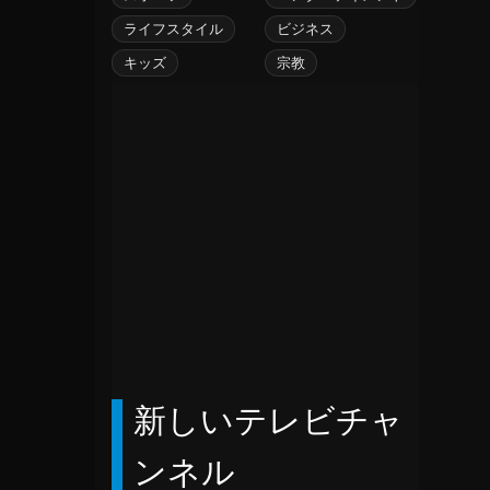
イギリス領ヴァージン諸島
ライフスタイル
ビジネス
イスラエル
イタリア
キッズ
宗教
イラク
イラン
インド
インドネシア
ウガンダ
ウルグアイ
エクアドル
エジプト
エストニア
エチオピア
エリトリア
新しいテレビチャ
オーストラリア
オーストリア
ンネル
オーランド諸島
オマーン