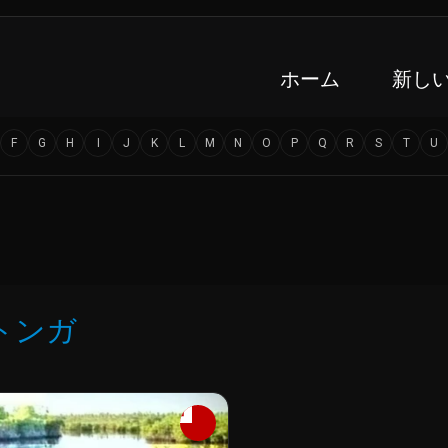
ホーム
新し
F
G
H
I
J
K
L
M
N
O
P
Q
R
S
T
U
トンガ