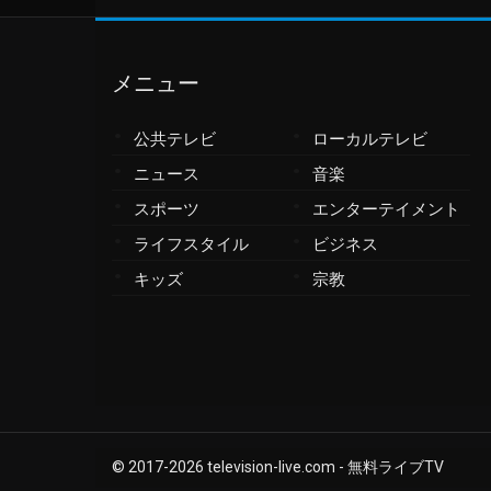
ザンビア
サンマリノ
シエラレオネ
メニュー
ジブチ
ジブラルタル
公共テレビ
ローカルテレビ
ジャマイカ
ニュース
音楽
ジョージア
スポーツ
エンターテイメント
シリア
ライフスタイル
ビジネス
シンガポール
ジンバブエ
キッズ
宗教
スーダン
スイス
スウェーデン
スコットランド
スペイン
スリナム
© 2017-
2026
television-live.com - 無料ライブTV
スリランカ