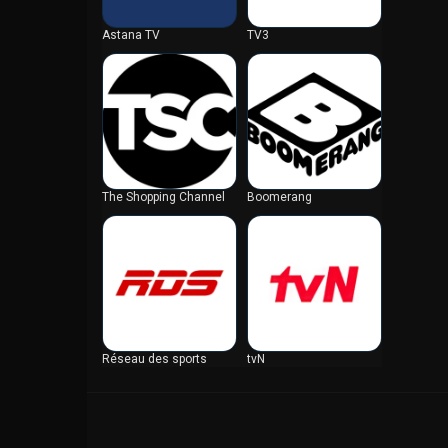
グアテマラ
Astana TV
TV3
グアム
クウェート
クック諸島
グリーンランド
グレナダ
クロアチア
The Shopping Channel
Boomerang
ケイマン諸島
ケニア
コートジボワール
コスタリカ
コロンビア
コンゴ共和国
コンゴ民主共和国
Réseau des sports
tvN
サウジアラビア
サルバドール
サントメプリンシペ