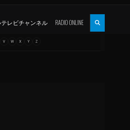
いテレビチャンネル
RADIO ONLINE
V
W
X
Y
Z