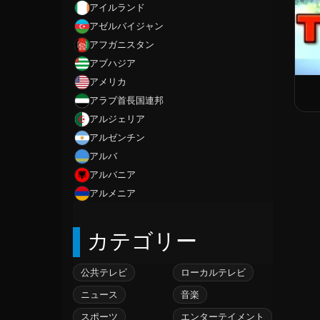
アイルランド
アゼルバイジャン
アフガニスタン
アブハジア
アメリカ
アラブ首長国連邦
アルジェリア
アルゼンチン
アルバ
アルバニア
アルメニア
アンギラ
カテゴリー
アンゴラ
アンティグアバーブーダ
アンドラ
公共テレビ
ローカルテレビ
イエメン
ニュース
音楽
イギリス
スポーツ
エンターテイメント