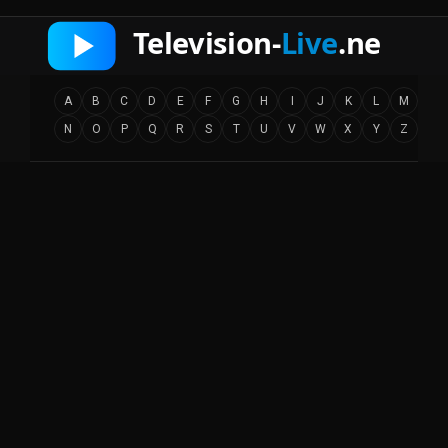
A
B
C
D
E
F
G
H
I
J
K
L
M
N
O
P
Q
R
S
T
U
V
W
X
Y
Z