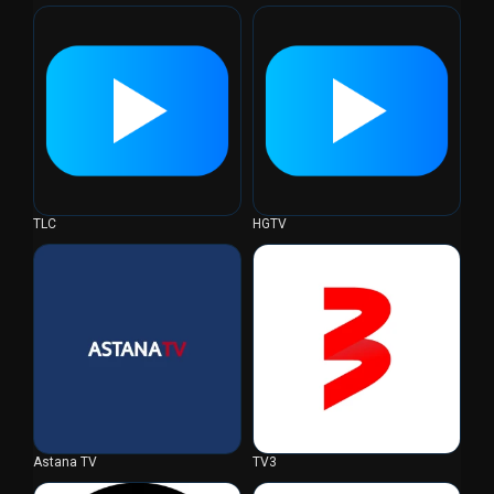
TLC
HGTV
Astana TV
TV3