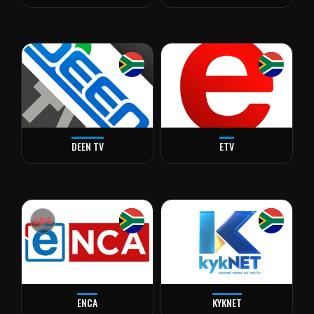
DEEN TV
ETV
LIVE
ENCA
KYKNET