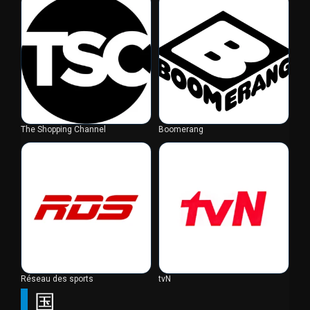
The Shopping Channel
Boomerang
Réseau des sports
tvN
国