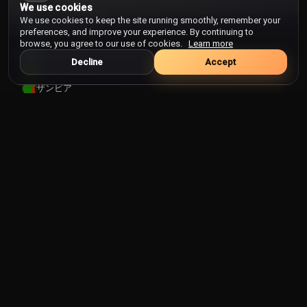
We use cookies
コンゴ民主共和国
We use cookies to keep the site running smoothly, remember your
preferences, and improve your experience. By continuing to
サウジアラビア
browse, you agree to our use of cookies.
Learn more
サルバドール
Decline
Accept
サントメプリンシペ
ザンビア
サンマリノ
シエラレオネ
ジブチ
ジブラルタル
ジャマイカ
ジョージア
シリア
シンガポール
ジンバブエ
スーダン
スイス
スウェーデン