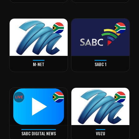
M-NET
SABC 1
LIVE
SABC DIGITAL NEWS
VUZU
alt="SABC Digital News" loading="lazy" decoding="async" />