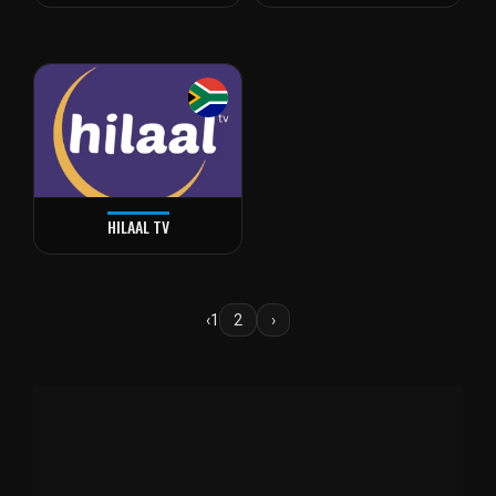
HILAAL TV
‹
1
2
›