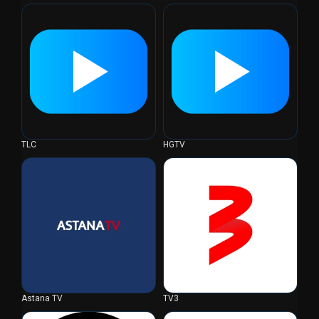
TLC
HGTV
Astana TV
TV3