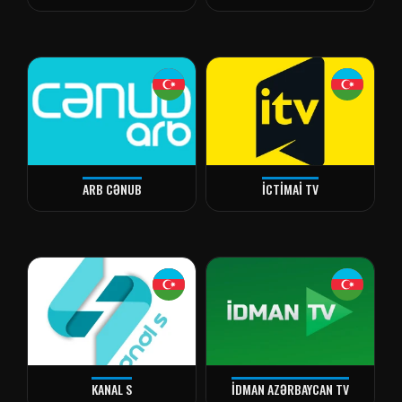
ARB CƏNUB
İCTİMAİ TV
KANAL S
İDMAN AZƏRBAYCAN TV