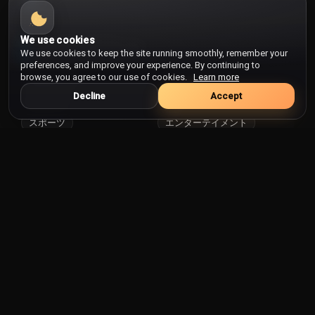
フィジー
フィリピン
カテゴリー
フィンランド
We use cookies
We use cookies to keep the site running smoothly, remember your
フェロー諸島
preferences, and improve your experience. By continuing to
フォークランド諸島
browse, you agree to our use of cookies.
Learn more
公共テレビ
ローカルテレビ
ブラジル Burajiru
Decline
Accept
ニュース
音楽
フランス
スポーツ
エンターテイメント
フランス領ギアナ
ライフスタイル
ビジネス
フランス領ポリネシア
ブルガリア
キッズ
宗教
ブルキナファソ
ブルネイ
ブルンジ
アゼルバイジャンのテレビ：ニュー
ベトナム
スから文化番組まで身近に楽しむ
ベニン
ベネズエラ
アゼルバイジャンのテレビは、首都バクーを中心に全国へ広
がる地上波と衛星放送、そしてインターネット配信が共存
ベラルーシ
し、日常の情報源として強い存在感を持っています。社会ニ
ベリーズ
ュースや政治討論、地域の話題に加えて、音楽・バラエテ