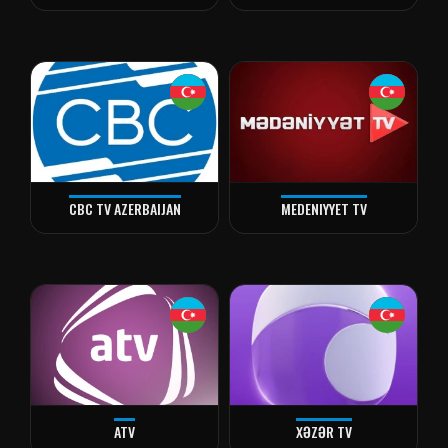
CBC TV AZERBAIJAN
MEDENIYYET TV
ATV
XƏZƏR TV