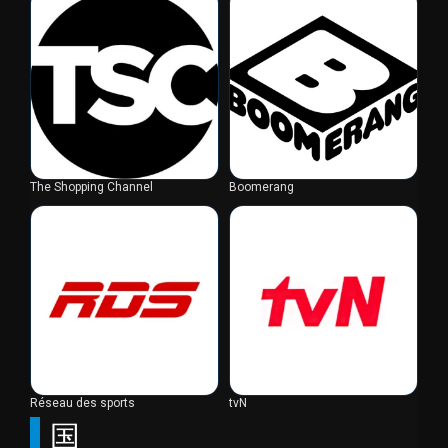
The Shopping Channel
Boomerang
Réseau des sports
tvN
国