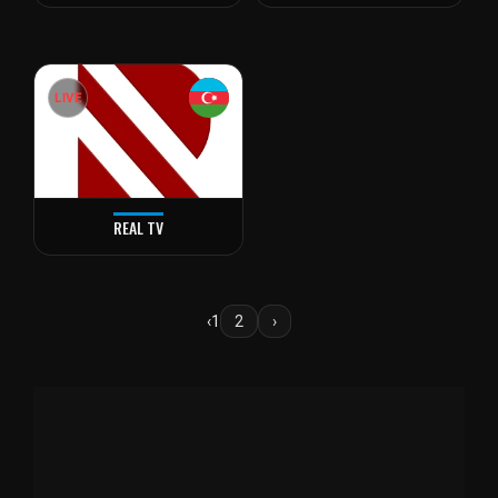
LIVE
REAL TV
‹
1
2
›