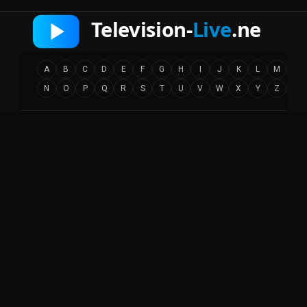
A
B
C
D
E
F
G
H
I
J
K
L
M
N
O
P
Q
R
S
T
U
V
W
X
Y
Z