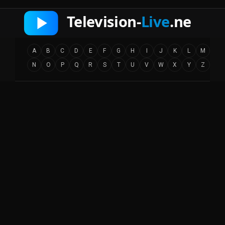
A
B
C
D
E
F
G
H
I
J
K
L
M
N
O
P
Q
R
S
T
U
V
W
X
Y
Z