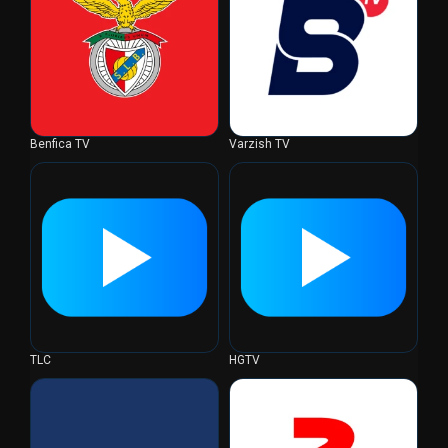
Benfica TV
Varzish TV
TLC
HGTV