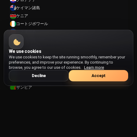
ケイマン諸島
ケニア
コートジボワール
コスタリカ
コロンビア
コンゴ共和国
We use cookies
コンゴ民主共和国
We use cookies to keep the site running smoothly, remember your
preferences, and improve your experience. By continuing to
サウジアラビア
browse, you agree to our use of cookies.
Learn more
サルバドール
Decline
Accept
サントメプリンシペ
ザンビア
サンマリノ
シエラレオネ
ジブチ
ジブラルタル
ジャマイカ
ジョージア