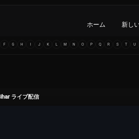
ホーム
新し
F
G
H
I
J
K
L
M
N
O
P
Q
R
S
T
U
Bihar ライブ配信