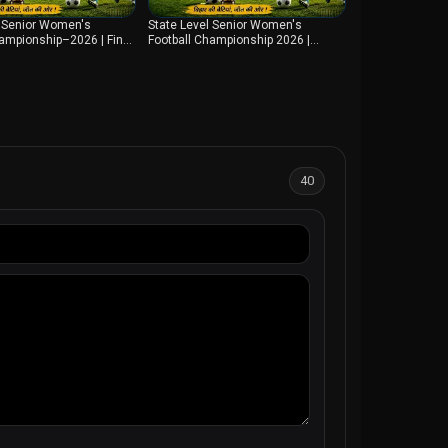
l Senior Women's
State Level Senior Women's
hampionship–2026 | Final
Football Championship 2026 |
ur VS Siwan | DD Bihar
Begusarai VS Muzaffarpur | 1st
Semifinal ...
40