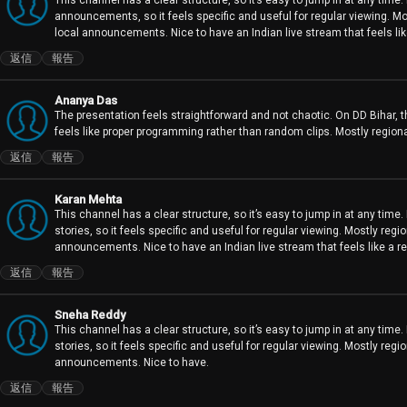
announcements, so it feels specific and useful for regular viewing. Mos
local announcements. Nice to have an Indian live stream that feels like
返信
報告
Ananya Das
The presentation feels straightforward and not chaotic. On DD Bihar, ther
feels like proper programming rather than random clips. Mostly regional
返信
報告
Karan Mehta
This channel has a clear structure, so it’s easy to jump in at any tim
stories, so it feels specific and useful for regular viewing. Mostly regi
announcements. Nice to have an Indian live stream that feels like a re
返信
報告
Sneha Reddy
This channel has a clear structure, so it’s easy to jump in at any tim
stories, so it feels specific and useful for regular viewing. Mostly regi
announcements. Nice to have.
返信
報告