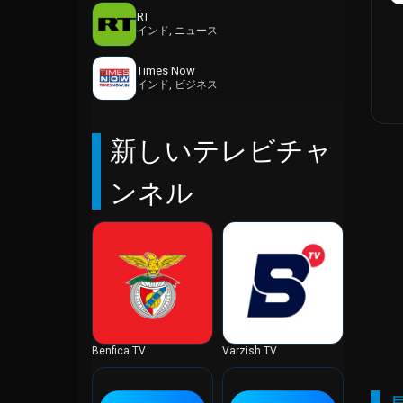
RT
オランダ
インド, ニュース
ガーナ
カーボベルデ
Times Now
インド, ビジネス
ガイアナ
カザフスタン
新しいテレビチャ
カタール
カナダ
ンネル
ガボン
カメルーン
ガンビア
カンボジア
ギニア
ギニアビサウ
キプロス
キューバ
Benfica TV
Varzish TV
ギリシャ
キルギスタン