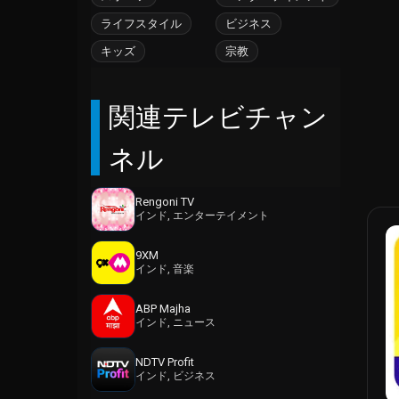
イギリス領ヴァージン諸島
ライフスタイル
ビジネス
イスラエル
イタリア
キッズ
宗教
イラク
イラン
関連テレビチャン
インド
ネル
インドネシア
ウガンダ
ウルグアイ
Rengoni TV
エクアドル
インド, エンターテイメント
エジプト
9XM
エストニア
インド, 音楽
エチオピア
エリトリア
ABP Majha
インド, ニュース
オーストラリア
オーストリア
NDTV Profit
オーランド諸島
インド, ビジネス
オマーン