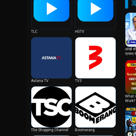
グアテマラ
グアム
クウェート
クック諸島
TLC
HGTV
グリーンランド
グレナダ
आंखों की
クロアチア
प्रसाद 
Kumar
ケイマン諸島
ケニア
コートジボワール
Astana TV
TV3
コスタリカ
コロンビア
What i
コンゴ共和国
Work? |
Produ
コンゴ民主共和国
サウジアラビア
サルバドール
The Shopping Channel
Boomerang
サントメプリンシペ