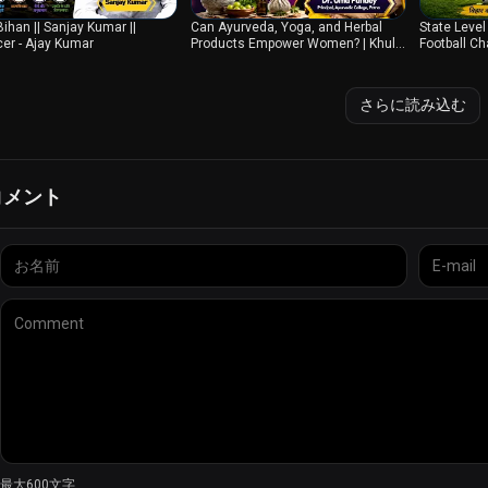
Bihan || Sanjay Kumar ||
Can Ayurveda, Yoga, and Herbal
State Leve
er - Ajay Kumar
Products Empower Women? | Khula
Football C
Aakash | DD Bihar
| Muzaffarp
さらに読み込む
コメント
最大600文字.