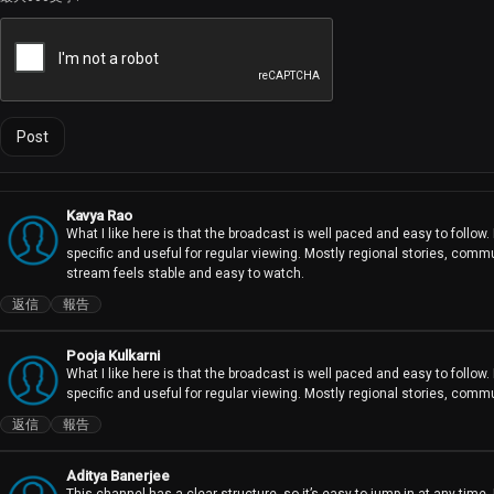
Post
Kavya Rao
What I like here is that the broadcast is well paced and easy to follow. 
specific and useful for regular viewing. Mostly regional stories, comm
stream feels stable and easy to watch.
返信
報告
Pooja Kulkarni
What I like here is that the broadcast is well paced and easy to follow. 
specific and useful for regular viewing. Mostly regional stories, commu
返信
報告
Aditya Banerjee
This channel has a clear structure, so it’s easy to jump in at any time.