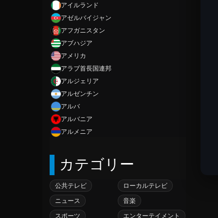
アイルランド
アゼルバイジャン
アフガニスタン
アブハジア
アメリカ
アラブ首長国連邦
アルジェリア
アルゼンチン
アルバ
アルバニア
アルメニア
アンギラ
カテゴリー
アンゴラ
アンティグアバーブーダ
アンドラ
公共テレビ
ローカルテレビ
イエメン
ニュース
音楽
イギリス
スポーツ
エンターテイメント