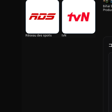
ザンビア
Bihar 
サンマリノ
Produc
シエラレオネ
ジブチ
ジブラルタル
Réseau des sports
ジャマイカ
tvN
ジョージア
シリア
シンガポール
ジンバブエ
スーダン
スイス
スウェーデン
スコットランド
スペイン
スリナム
スリランカ