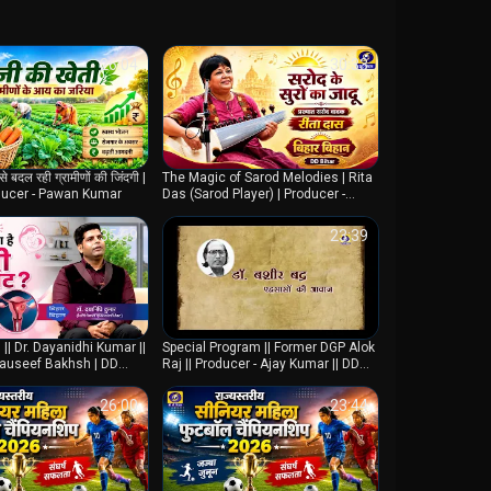
イベントや重要な行事の生中継も企画している。これによ
者は重要な出来事に参加することができる。重要なイベ
26:04
30:33
ンネルの取り組みは、その魅力と人気をさらに高めてい
ル州の人々の関心に応えることに専念している。その番組は
ており、地元の才能を促進し、ビハール州の本質を世界
से बदल रही ग्रामीणों की जिंदगी |
The Magic of Sarod Melodies | Rita
いる。
roducer - Pawan Kumar
Das (Sarod Player) | Producer -
Rohini Choudhary
35:59
23:39
 Biharからテレビ放送する国営テレビチャンネルである。ライブスト
視聴者はいつでもどこでもお気に入りの番組にアクセス
中継へのコミットメント、地元タレントのプロモーションに
娯楽と情報の貴重な情報源となっている」。
 || Dr. Dayanidhi Kumar ||
Special Program || Former DGP Alok
Tauseef Bakhsh | DD
Raj || Producer - Ajay Kumar || DD
Bihar
26:00
23:44