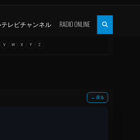
いテレビチャンネル
RADIO ONLINE
V
W
X
Y
Z
← 戻る