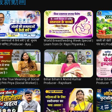
最新動画
通常の番組に加えて、DD Biharは特別な
り、たとえ物理的に参加できなくても、視聴
24:40
33:07
ントを視聴者の画面に届けるというこのチャ
る。
DD Biharの国営放送であるため、ビハー
ビハール州独自の文化、伝統、願望を反映し
 समस्याओं से कैसे बचें? | डॉ. सुभाष
World Breastfeeding Week Special |
सब्जी की खेती 
に紹介する貴重なプラットフォームとなって
से जानिए | Producer - Ajay
Learn from Dr. Rajni Priyanka |
गांव घर | P
Producer - Ajay Kumar
30:01
35:42
DD BiharはDoordarshan Kendra
リームとオンライン視聴オプションにより、
できる。DD Biharの多様な番組編成、生
注力することで、ビハール州の人々にとって
s the True Meaning of Social
Bihar Bihan II Arvind Kumar
Bihar Bihan
 Priti Priya (Social Worker) |
Producer - Rajnikant
Producer: 
cer: Shahnawaz Raza
Bihar
26:04
26:14