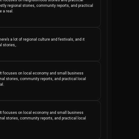
tly regional stories, community reports, and practical 
 a real.
e’s a lot of regional culture and festivals, and it 
 stories,.
e. It focuses on local economy and small business 
onal stories, community reports, and practical local 
al.
e. It focuses on local economy and small business 
onal stories, community reports, and practical local 