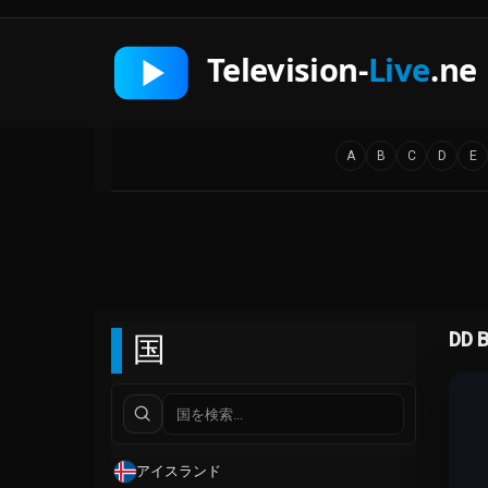
A
B
C
D
E
国
DD 
アイスランド