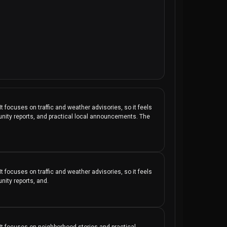
It focuses on traffic and weather advisories, so it feels 
unity reports, and practical local announcements. The 
It focuses on traffic and weather advisories, so it feels 
nity reports, and.
 It focuses on neighborhood stories and practical 