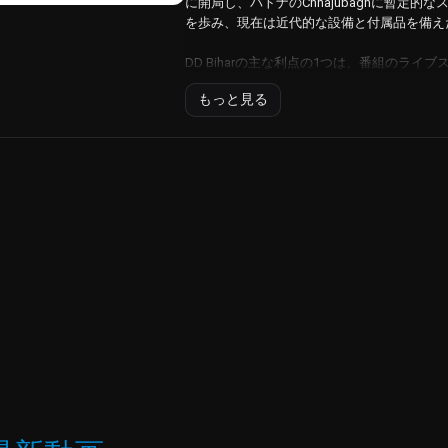
に開局し、パトナのChhajubaghに暫定
を歩み、現在は近代的な設備と付属品を備え
DD Biharの主な利点の1つは、番組のラ
どこにいても、お気に入りの番組、ニュース
もっと見る
す。自宅にいても、オフィスにいても、移動
セスし、ビハール州の最新の出来事を知るこ
テレビ番組を見るのにテレビだけに頼らなけ
視聴者はテレビをオンラインで見ることがで
おり、番組をオンライン視聴できるようにし
ット、ノートパソコンで好きな番組を見るこ
ンツを楽しめる柔軟性が生まれた。
また、このオンライン・プラットフォームに
気に入りの番組を再視聴したりすることができる
提供する幅広いコンテンツにアクセスでき、
ない。
DD Biharは、視聴者の興味や好みに応え
や文化番組まで、このチャンネルは視聴者に
ハール州の最新ニュースや、同州の豊かな文
DDビハール州はすべての人に提供するもの