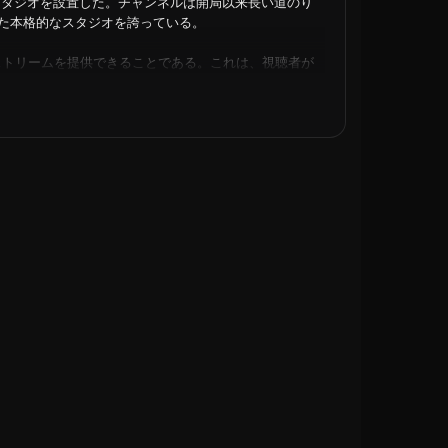
的なスタジオを設置した。チャンネルは開局以来長い道のり
た本格的なスタジオを誇っている。
イブストリームを提供できることである。これは、視聴者が
、イベントをリアルタイムで視聴できることを意味しま
中でも、チャンネルのライブ・ストリームに簡単にアク
とができます。
ればならなかった時代は終わった。技術の進歩により、
きるようになった。DDビハールはこの傾向を理解して
ている。これにより、視聴者はスマートフォンやタブレ
とができるようになり、いつでもどこでも好みのコンテ
より、視聴者は見逃したエピソードに追いついたり、お
。数回クリックするだけで、ユーザーはDD Biharが
同チャンネルのエキサイティングな番組を見逃すことは
る多様な番組を提供している。ニュースや時事問題から娯楽
包括的な視聴体験を提供することを目指しています。ビ
化遺産に浸ることに興味があるかどうかにかかわらず、
を持っています。