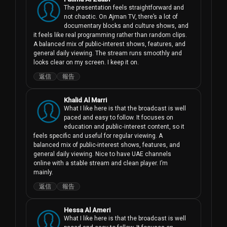
The presentation feels straightforward and 
not chaotic. On Ajman TV, there’s a lot of 
documentary blocks and culture shows, and 
it feels like real programming rather than random clips. 
A balanced mix of public-interest shows, features, and 
general daily viewing. The stream runs smoothly and 
looks clear on my screen. I keep it on.
返信
報告
Khalid Al Marri
What I like here is that the broadcast is well 
paced and easy to follow. It focuses on 
education and public‑interest content, so it 
feels specific and useful for regular viewing. A 
balanced mix of public-interest shows, features, and 
general daily viewing. Nice to have UAE channels 
online with a stable stream and clean player. I’m 
mainly.
返信
報告
Hessa Al Ameri
What I like here is that the broadcast is well 