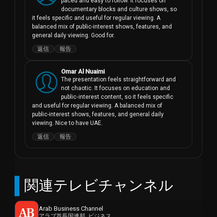
paced and easy to follow. It focuses on 
documentary blocks and culture shows, so 
it feels specific and useful for regular viewing. A 
balanced mix of public-interest shows, features, and 
general daily viewing. Good for.
返信
報告
Omar Al Nuaimi
The presentation feels straightforward and 
not chaotic. It focuses on education and 
public‑interest content, so it feels specific 
and useful for regular viewing. A balanced mix of 
public-interest shows, features, and general daily 
viewing. Nice to have UAE.
返信
報告
関連テレビチャンネル
Arab Business Channel
アラブ首長国連邦, ビジネス