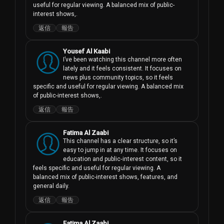
useful for regular viewing. A balanced mix of public-
interest shows,.
返信
報告
Yousef Al Kaabi
I’ve been watching this channel more often 
lately and it feels consistent. It focuses on 
news plus community topics, so it feels 
specific and useful for regular viewing. A balanced mix 
of public-interest shows,.
返信
報告
Fatima Al Zaabi
This channel has a clear structure, so it’s 
easy to jump in at any time. It focuses on 
education and public‑interest content, so it 
feels specific and useful for regular viewing. A 
balanced mix of public-interest shows, features, and 
general daily.
返信
報告
Fatima Al Zaabi