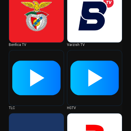
Benfica TV
Varzish TV
TLC
HGTV