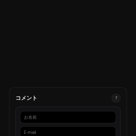
覚的に美しく魅力的なコンテンツを楽しめるようにしてい
た。こうしたリソースのおかげで、Ajman TVはニュースや
時事問題から娯楽や文化番組まで、さまざまなジャンルを
試すことができた。このような番組の多様性は、幅広い視
聴者を惹きつける上で重要な役割を果たした。
日進月歩の技術状況に適応する必要性を認識したAjman TV
は、1998年2月に大きな一歩を踏み出した。同チャンネル
は、衛星ベースのプラットフォームであるArabsat経由での
放送を開始することで、宇宙時代を受け入れたのである。
これにより、Ajman TVは地上波のチャンネルを越えて放送
範囲を拡大し、世界のさまざまな地域の視聴者がコンテン
ツにアクセスできるようになった。衛星放送の導入は、
人々がテレビを消費する方法に革命をもたらし、テレビを
より身近で便利なものにした。
コメント
7
ライブストリーミングやオンラインでのテレビ視聴が当た
り前になった今日のデジタル時代において、Ajman TVは時
代の変化に対応してきた。視聴者がいつでもどこでも好き
な番組を楽しめるよう、同チャンネルはテクノロジーを取
り入れてきた。オンライン・プラットフォームを通じて、
Ajman TVはシームレスな視聴体験を提供し、視聴者は自分