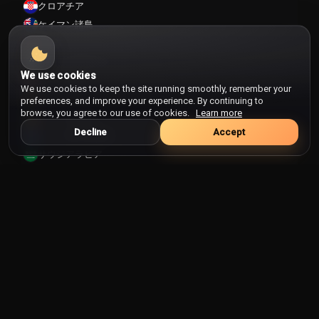
クロアチア
ケイマン諸島
ケニア
コートジボワール
We use cookies
コスタリカ
We use cookies to keep the site running smoothly, remember your
コロンビア
preferences, and improve your experience. By continuing to
browse, you agree to our use of cookies.
Learn more
コンゴ共和国
Decline
Accept
コンゴ民主共和国
サウジアラビア
サルバドール
サントメプリンシペ
ザンビア
サンマリノ
シエラレオネ
ジブチ
ジブラルタル
ジャマイカ