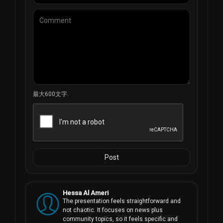
の都合に合わせてさまざまなコンテンツにアクセスでき
る。ニュースの更新、文化的な番組、娯楽的なドラマな
ど、Ajman TVは視聴者が常に番組とつながり、夢中になれ
るようにしている。
長年にわたり、Ajman TVは放送業界における品質と革新の
代名詞となってきた。多様で魅力的なコンテンツの制作に
力を注ぐことで、忠実なファン層を獲得してきた。豊かな
歴史と新しい技術への継続的な取り組みにより、Ajman TV
はメディア業界において傑出した存在であり続けていま
最大600文字.
す。
アジュマーンTVの歩みは1996年2月に始まり、以来、テレ
ビ放送の分野におけるパイオニアとなりました。テレビ番
組制作における豊富な経験と統合されたインフラにより、
Ajman TVは一貫して高品質のコンテンツを視聴者に提供し
Post
てきた。衛星放送を採用し、デジタル時代に適応すること
で、Ajman TVは業界の最前線に立ち続けています。このチ
ャンネルが進化と革新を続けるにつれ、間違いなくテレビ
の世界に永続的な影響を残すだろう」。
Hessa Al Ameri
The presentation feels straightforward and 
not chaotic. It focuses on news plus 
community topics, so it feels specific and 