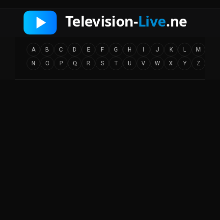
A
B
C
D
E
F
G
H
I
J
K
L
M
N
O
P
Q
R
S
T
U
V
W
X
Y
Z