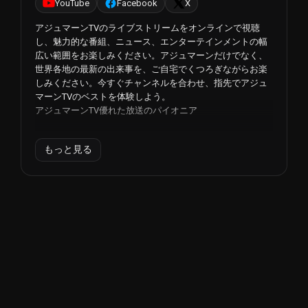
YouTube
Facebook
X
アジュマーンTVのライブストリームをオンラインで視聴
し、魅力的な番組、ニュース、エンターテインメントの幅
広い範囲をお楽しみください。アジュマーンだけでなく、
世界各地の最新の出来事を、ご自宅でくつろぎながらお楽
しみください。今すぐチャンネルを合わせ、指先でアジュ
マーンTVのベストを体験しよう。
アジュマーンTV優れた放送のパイオニア
1996年2月、テレビ放送の世界で画期的な出来事が起こっ
もっと見る
た。後に一躍有名になるチャンネル、アジュマーンTVは、
高品質の番組を視聴者に提供することを目的にスタートし
た。地上波チャンネルVHF 26で初めて放送を開始した
Ajman TVは、1981年からテレビ番組を制作してきたAjman
のプライベートスタジオの長年の経験に依拠していた。
7000時間を超えるコンテンツを制作してきたAjman TVは、
視聴者の多様な関心に応えるための十分な設備が整ってい
た。
Ajman TVが競合他社と一線を画している重要な要因のひと
つは、その統合されたインフラである。このチャンネルは
最新鋭のスタジオと大規模な制作能力を誇り、視聴者が視