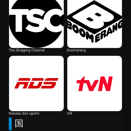
The Shopping Channel
Boomerang
Réseau des sports
tvN
国