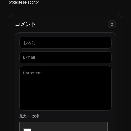
可能性は、人々がメディアを消費する方法に革命をもたら
protestës-Raporton
しました。視聴者に柔軟性と利便性を提供し、いつでもど
për RTSH 24 nga
Bulevardi "Dëshmorët
こでも好きなRTSHの番組を見ることができるようになっ
e Kombit” gazetarja
た。さらに、こうしたデジタル・プラットフォームによ
Elda Lame
コメント
り、RTSHは国内外を問わず、より多くの視聴者にリーチで
0
きるようになった。
RTSHはデジタル時代を受け入れ、変化し続けるメディアの
状況に適応し続けている。ライブストリーミングやオンラ
イン視聴のオプションを提供することで、より多くの視聴
者がコンテンツに簡単にアクセスできるようにしている。
これらのプラットフォームを通じて、RTSHはアルバニアの
ディアスポラや世界中の視聴者が、自分たちの文化、言
語、国民的アイデンティティとのつながりを維持できるよ
うにしている。
Radio Televizioni Shqiptar（RTSH）はアルバニアの重要な
メディア機関であり、アルバニアの人々に情報、教育、娯
楽コンテンツを提供している。ライブ・ストリーミングや
オンライン視聴オプションの導入により、RTSHはデジタル
最大600文字.
時代に適応し、視聴者はライブ・ストリーミングやオンラ
イン・プラットフォームを通じてお気に入りの番組を視聴
できるようになった。こうした進歩は、アクセシビリティ