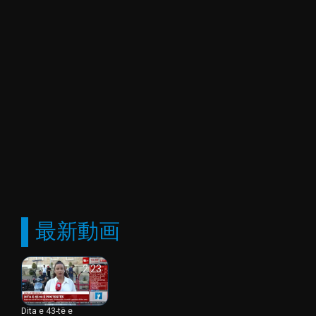
RTSHを視聴する最も便利な方法の一つは、ライブストリー
ミングです。ライブ・ストリーミング・オプションを使え
ば、視聴者は場所に関係なく、好きな番組をリアルタイム
で見ることができる。この機能により、海外に住むアルバ
ニア人が母国とつながりを保ち、最新のニュース、番組、
文化的イベントに追いつくことが可能になりました。ニュ
ース速報、トークショー、スポーツイベントなど、RTSHの
ライブストリームは、視聴者が重要なコンテンツを見逃さ
ないようにします。
ライブストリーミングに加え、RTSHはオンラインでテレビ
を視聴するオプションも提供している。これにより、視聴
者は特定の放送スケジュールに縛られることなく、自分の
都合に合わせて好きな番組にアクセスすることができる。
オンライン視聴オプションを提供することで、RTSHは多様
最新動画
な視聴者のニーズと好みに応えることができる。見逃した
エピソードに追いつきたい人も、シリーズ全体をじっくり
見たい人も、オンライン・プラットフォームがそれを可能
2:23
にする。
ライブストリーミングやオンライン視聴オプションの利用
Dita e 43-të e