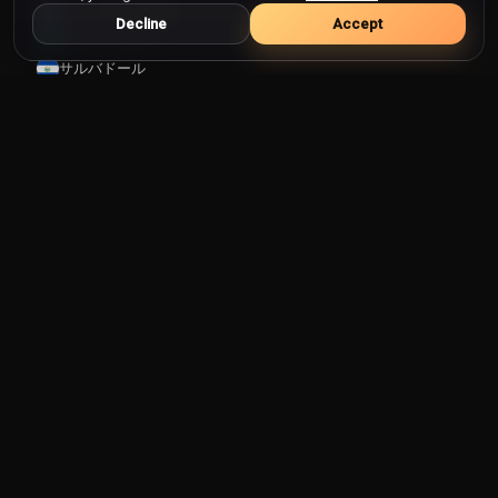
コンゴ民主共和国
Decline
Accept
サウジアラビア
サルバドール
サントメプリンシペ
ザンビア
サンマリノ
シエラレオネ
ジブチ
ジブラルタル
ジャマイカ
ジョージア
シリア
シンガポール
ジンバブエ
スーダン
スイス
スウェーデン