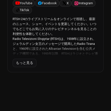
YouTube
Facebook
X
Instagram
TikTok
RTSH 24のライブストリームをオンラインで視聴し、最新
のニュース、ショー、イベントを更新してください。いつ
でもどこでもお気に入りのテレビチャンネルを見ることの
利便性を体験してください。
Radio Televizioni Shqiptar (RTSH)は、1938年に設立され、
ジェラルディン女王のメッセージで開局したRadio Tirana
と、1960年に設立されたAlbanian Televisionを含む公共メ
ディア機関である。1993年以降、RTSHはラジオとテレビ番
組を衛星放送で放送している。技術の進歩により、視聴者
もっと見る
はライブストリーミングやオンラインプラットフォームを
通じてRTSHの番組を視聴できるようになった。
RTSHはアルバニアのメディア状況の形成において重要な役
割を果たしてきた。公共機関として、アルバニアの人々に
情報を提供し、教育し、楽しませることを主な目的として
いる。長年にわたり、RTSHは新しい技術を取り入れ、視聴
者がコンテンツにアクセスできるさまざまなプラットフォ
ームを提供することで、そのリーチを拡大し、メディアの
状況の変化に対応してきた。