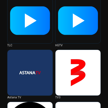
TLC
HGTV
Astana TV
TV3