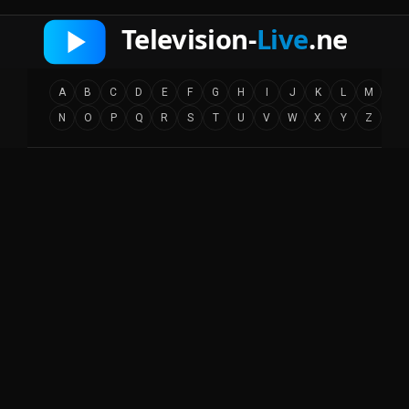
A
B
C
D
E
F
G
H
I
J
K
L
M
N
O
P
Q
R
S
T
U
V
W
X
Y
Z